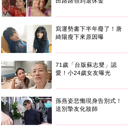
田路路領到退休金
寫運勢書下半年廢了！唐
綺陽瘦下來原因曝
71歲「台版蘇志燮」認
愛！小24歲女友曝光
孫燕姿悲慟現身告別式！
送別摯友化妝師