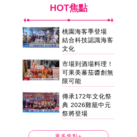
HOT焦點
桃園海客季登場
結合科技認識海客
文化
市場到酒場料理！
可果美蕃茄醬創無
限可能
傳承172年文化祭
典 2026雞籠中元
祭將登場
更多焦點+