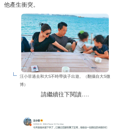
他產生衝突。
汪小菲過去和大S不時帶孩子出遊。（翻攝自大S微
博）
請繼續往下閱讀….