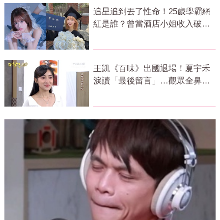
追星追到丟了性命！25歲學霸網
紅是誰？曾當酒店小姐收入破
億 警方證實
王凱《百味》出國退場！夏宇禾
淚讀「最後留言」…觀眾全鼻
酸：不是演的