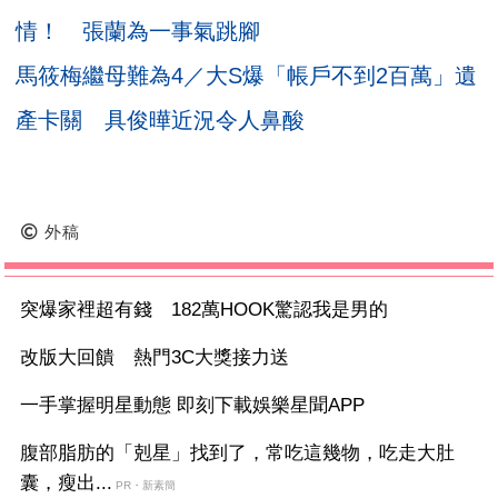
情！ 張蘭為一事氣跳腳
馬筱梅繼母難為4／大S爆「帳戶不到2百萬」遺
產卡關 具俊曄近況令人鼻酸
外稿
突爆家裡超有錢 182萬HOOK驚認我是男的
改版大回饋 熱門3C大獎接力送
一手掌握明星動態 即刻下載娛樂星聞APP
腹部脂肪的「剋星」找到了，常吃這幾物，吃走大肚
囊，瘦出...
PR・新素簡