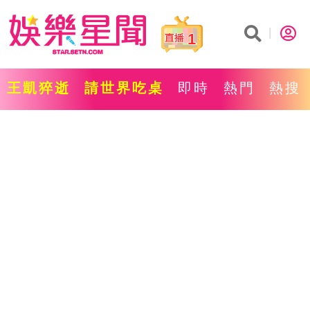
1
王凱猝逝
請世界吃桌
即時
熱門
熱搜