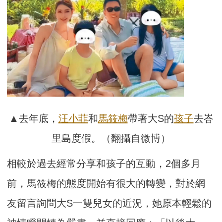
▲去年底，
汪小菲
和
馬筱梅
帶著大S的
孩子
去峇
里島度假。（翻攝自微博）
相較於過去經常分享和孩子的互動，2個多月
前，馬筱梅的態度開始有很大的轉變，對於網
友留言詢問大S一雙兒女的近況，她原本輕鬆的