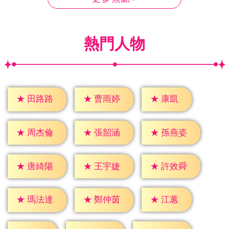
熱門人物
★
康凱
★
田路路
★
曹雨婷
★
周杰倫
★
張韶涵
★
孫燕姿
★
唐綺陽
★
王宇婕
★
許效舜
★
江蕙
★
瑪法達
★
鄭仲茵