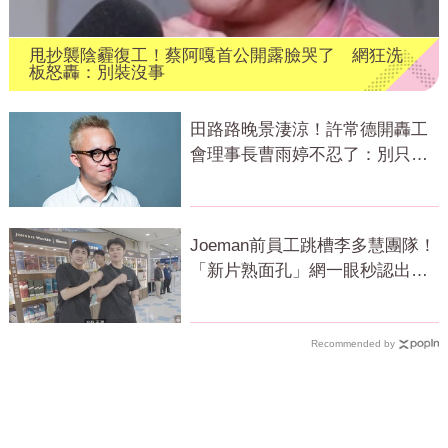
甩抄襲陰霾復工！蔡阿嘎首公開露臉哭了 網狂洗
板怒轟：別裝沒事
田路路晚景淒涼！許常德開轟工
會理事長曹雨婷不忍了：別只包
紅包慰問
Joeman前員工跳槽李多慧團隊！
「新片熟面孔」網一眼秒認出：
被挖走了
Recommended by