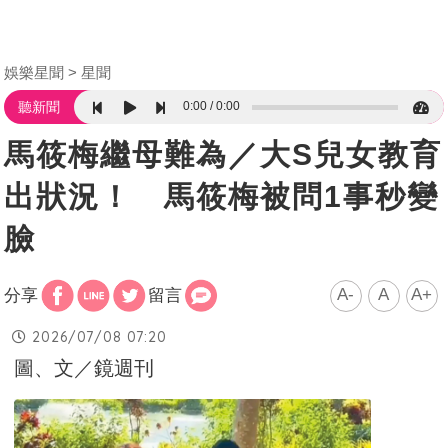
娛樂星聞
星聞
0:00
0:00
聽新聞
馬筱梅繼母難為／大S兒女教育
出狀況！ 馬筱梅被問1事秒變
臉
A-
A
A+
分享
留言
2026/07/08 07:20
圖、文／鏡週刊