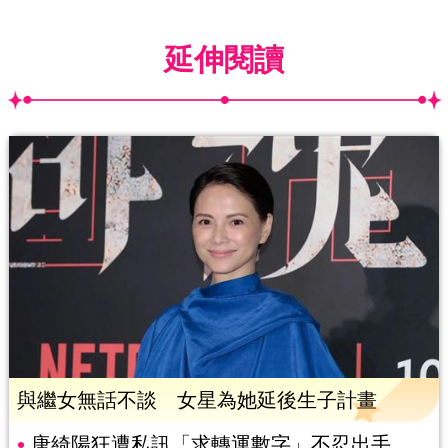
延伸閱讀
與繼女無話不談 女星為她延後生子計畫
唐綺陽狂遭私訊「求轉運數字」不忍出手