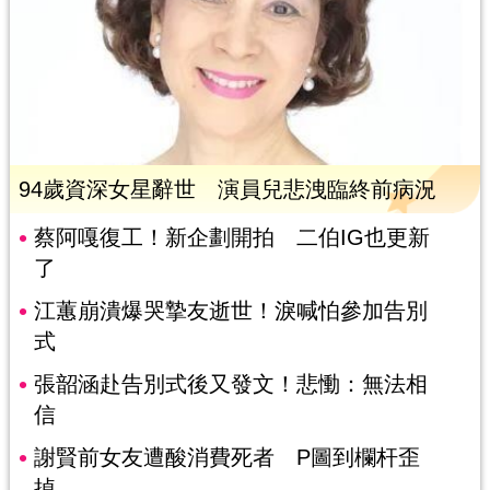
94歲資深女星辭世 演員兒悲洩臨終前病況
蔡阿嘎復工！新企劃開拍 二伯IG也更新
了
江蕙崩潰爆哭摯友逝世！淚喊怕參加告別
式
張韶涵赴告別式後又發文！悲慟：無法相
信
謝賢前女友遭酸消費死者 P圖到欄杆歪
掉