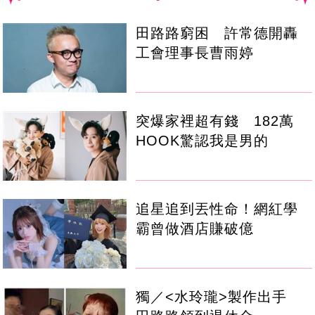
田路路窮困 許常德開轟
工會理事長曹雨婷
突爆家裡超有錢 182萬
HOOK驚認我是男的
追星追到丟性命！網紅學
霸曾做酒店賺破億
獨／<水玲瓏>製作出手