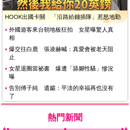
HOOK出國卡關 「沿路給錢插隊」惹怒地勤
外國遊客來台朝地板狂拍 女星曝驚人真
相
爆交往白鹿 張凌赫喊：真愛會被老天阻
止
女星退圈當祕書 爆遭「舔腳性騷」慘況
曝
告別傅子純 遺孀：平淡的幸福再也沒有
了
熱門新聞