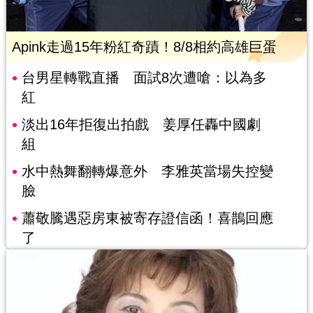
Apink走過15年粉紅奇蹟！8/8相約高雄巨蛋
台男星轉戰直播 面試8次遭嗆：以為多
紅
淡出16年拒復出拍戲 姜厚任轟中國劇
組
水中熱舞翻轉爆意外 李雅英當場失控變
臉
蕭敬騰遇惡房東被寄存證信函！喜鵲回應
了