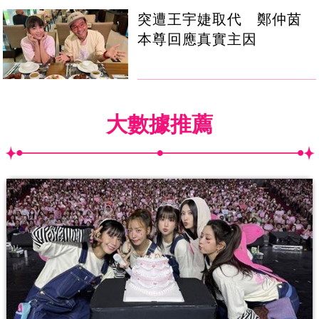
突遭王宇婕取代 鄭仲茵
本尊回應真實主因
大數據推薦