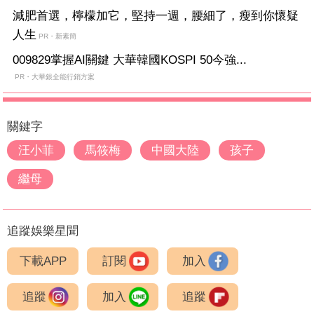
減肥首選，檸檬加它，堅持一週，腰細了，瘦到你懷疑
人生
PR・新素簡
009829掌握AI關鍵 大華韓國KOSPI 50今強...
PR・大華銀全能行銷方案
關鍵字
汪小菲
馬筱梅
中國大陸
孩子
繼母
追蹤娛樂星聞
下載APP
訂閱
加入
追蹤
加入
追蹤