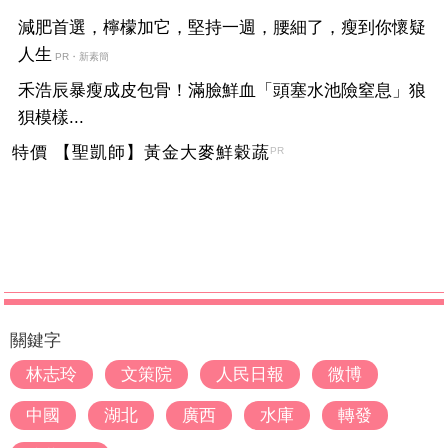
減肥首選，檸檬加它，堅持一週，腰細了，瘦到你懷疑
人生
PR・新素簡
禾浩辰暴瘦成皮包骨！滿臉鮮血「頭塞水池險窒息」狼
狽模樣...
特價 【聖凱師】黃金大麥鮮穀蔬
PR
關鍵字
林志玲
文策院
人民日報
微博
中國
湖北
廣西
水庫
轉發