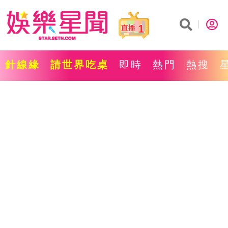
1
針線緣
請世界吃桌
即時
熱門
熱搜