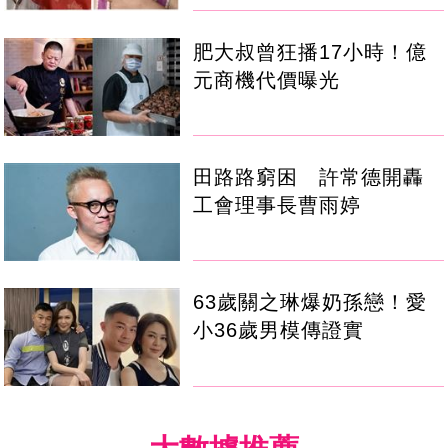
肥大叔曾狂播17小時！億
元商機代價曝光
田路路窮困 許常德開轟
工會理事長曹雨婷
63歲關之琳爆奶孫戀！愛
小36歲男模傳證實