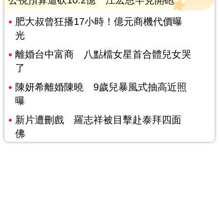
肥大叔曾狂播17小時！億元商機代價曝
光
離婚台中富商 八點檔女星首合體兒女哭
了
陳妍希離婚陳曉 9歲兒暴風式抽高近照
曝
新片遭刪戲 羅志祥被目擊赴泰拜四面
佛