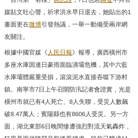
媒貼文吐心聲，祈求洪水早日退去，她貼出的1
畫面更在
微博
引發熱議，一舉一動備受兩岸網
友關注。
根據中國官媒《
人民日報
》報導，廣西橫州市
多座水庫因連日豪雨面臨潰壩危機，其中六藍
水庫壩體嚴重受損，滾滾泥水直接吞噬下游村
鎮。南寧市7日上午召開防汛記者會證實，光是
橫州市就已有4人死亡、8人失聯，受災人數飆
破8.47萬人；賓陽縣也有8606人受災。另一方
面，湖北東部6日晚間慘遭強烈對流天氣轟炸，