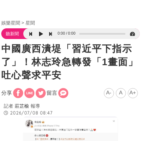
娛樂星聞
星聞
0:00
0:00
聽新聞
中國廣西潰堤「習近平下指示
了」！林志玲急轉發「1畫面」
吐心聲求平安
A-
A
A+
分享
留言
記者
莊芷榆
報導
2026/07/08 08:47