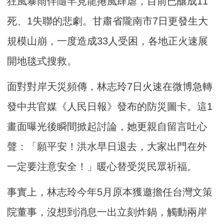
狂風暴雨伴隨罕見龍捲風肆虐，目前已釀成11
死、1失聯的悲劇。甘肅省隴南市7日更發生大
規模山崩，一度造成33人受困，各地正火速展
開地毯式搜救。
面對對岸天災頻傳，林志玲7日火速在微博急轉
發中共官媒《人民日報》發布的防災圖卡。這1
畫面曝光後瞬間掀起討論，她更親自留言吐心
聲：「願平安！洪水早日退去，大家出門在外
一定要注意安全！」暖心替受災民眾祈福。
事實上，林志玲今年5月原本獲邀擔任台灣文策
院董事，沒想到消息一出立刻炸鍋，觸動兩岸