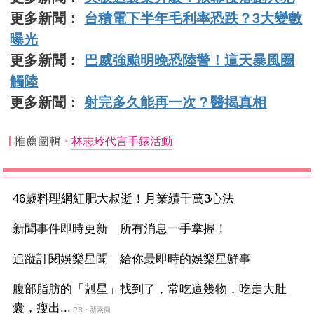
更多新聞：
台積電下半年毛利率恐跌？3大變數
曝光
更多新聞：
巴威強颱明晚恐陸警！這天暴風圈
觸陸
更多新聞：
射完多久能再一次？醫揭真相
推薦圖輯
林志玲代言手錶活動
46歲料理網紅肥大叔逝！月業績千萬3心法
新聞事件即時更新 所有消息一手掌握！
追蹤訂閱娛樂星聞 給你最即時的娛樂星鮮事
腹部脂肪的「剋星」找到了，常吃這幾物，吃走大肚
囊，瘦出...
PR・新素簡