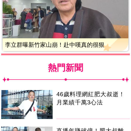
李立群曝新竹家山崩！赴中嘆真的很狠
熱門新聞
46歲料理網紅肥大叔逝！
月業績千萬3心法
直播年賺破億！肥大叔離