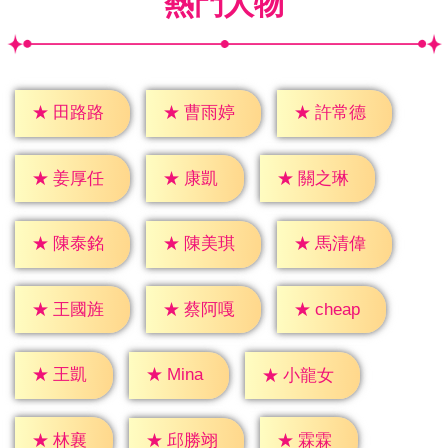
熱門人物
★
田路路
★
曹雨婷
★
許常德
★
康凱
★
姜厚任
★
關之琳
★
陳泰銘
★
陳美琪
★
馬清偉
★
cheap
★
王國旌
★
蔡阿嘎
★
王凱
★
Mina
★
小龍女
★
林襄
★
霖霖
★
邱勝翊