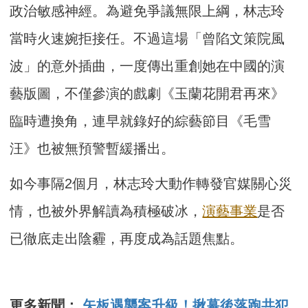
政治敏感神經。為避免爭議無限上綱，林志玲
當時火速婉拒接任。不過這場「曾陷文策院風
波」的意外插曲，一度傳出重創她在中國的演
藝版圖，不僅參演的戲劇《玉蘭花開君再來》
臨時遭換角，連早就錄好的綜藝節目《毛雪
汪》也被無預警暫緩播出。
如今事隔2個月，林志玲大動作轉發官媒關心災
情，也被外界解讀為積極破冰，
演藝事業
是否
已徹底走出陰霾，再度成為話題焦點。
更多新聞：
矢板遇襲案升級！揪幕後落跑共犯