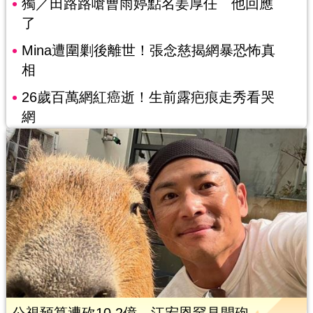
獨／田路路嗆曹雨婷點名姜厚任 他回應
了
Mina遭圍剿後離世！張念慈揭網暴恐怖真
相
26歲百萬網紅癌逝！生前露疤痕走秀看哭
網
公視預算遭砍10.2億 江宏恩罕見開砲