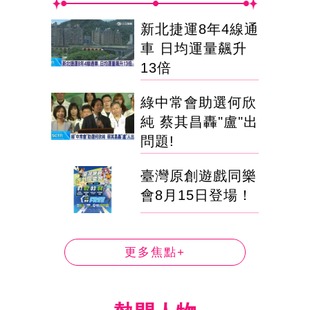
新北捷運8年4線通
車 日均運量飆升
13倍
綠中常會助選何欣
純 蔡其昌轟"盧"出
問題!
臺灣原創遊戲同樂
會8月15日登場！
更多焦點+