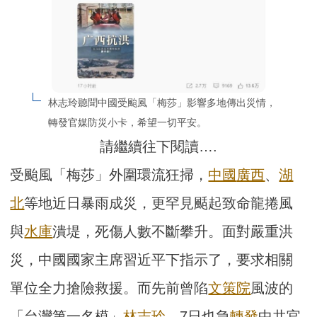
林志玲聽聞中國受颱風「梅莎」影響多地傳出災情，
轉發官媒防災小卡，希望一切平安。
請繼續往下閱讀….
受颱風「梅莎」外圍環流狂掃，
中國
廣西
、
湖
北
等地近日暴雨成災，更罕見颳起致命龍捲風
與
水庫
潰堤，死傷人數不斷攀升。面對嚴重洪
災，中國國家主席習近平下指示了，要求相關
單位全力搶險救援。而先前曾陷
文策院
風波的
「台灣第一名模」
林志玲
，7日也急
轉發
中共官