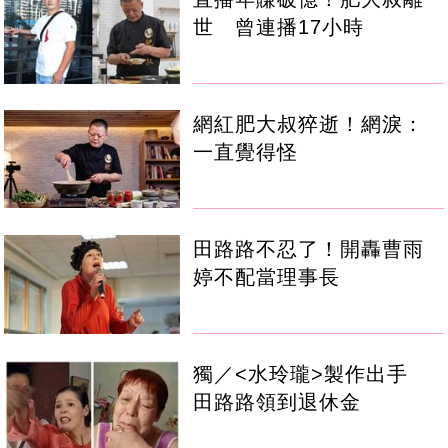
世 曾連播17小時
網紅肥大叔猝逝！網淚：
一直覺得怪
田路路不忍了！開轟曹雨
婷不配當理事長
獨／<水玲瓏>製作出手
田路路領到退休金