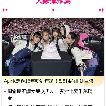
大數據推薦
Apink走過15年粉紅奇蹟！8/8相約高雄巨蛋
周渝民不讓女兒交男友 妻控他要千萬聘
金