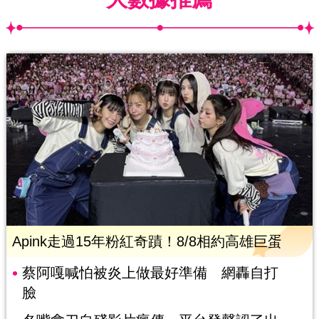
Apink走過15年粉紅奇蹟！8/8相約高雄巨蛋
蔡阿嘎喊怕被炎上做最好準備 網轟自打
臉