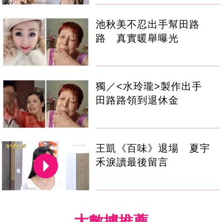
池秋美不忍出手幫田路
路 真實暖舉曝光
獨／<水玲瓏>製作出手
田路路領到退休金
王凱《百味》退場 夏宇
禾淚讀最後留言
大數據推薦