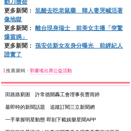
動刀搶命
更多新聞：
尪酸去吃老鼠藥 韓人妻哭喊活著
像地獄
更多新聞：
離台現身瑞士 前美女主播「突驚
爆當媽」
更多新聞：
孫安佐新女友身分曝光 前經紀人
證實了
推薦圖輯
郭書瑤出席公益活動
田路路窮困 許常德開轟工會理事長曹雨婷
最即時的新聞話題 追蹤訂閱三立新聞網
一手掌握明星動態 即刻下載娛樂星聞APP