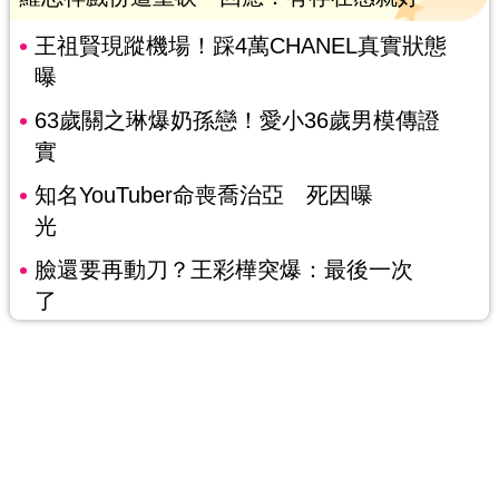
王祖賢現蹤機場！踩4萬CHANEL真實狀態
曝
63歲關之琳爆奶孫戀！愛小36歲男模傳證
實
知名YouTuber命喪喬治亞 死因曝
光
臉還要再動刀？王彩樺突爆：最後一次
了