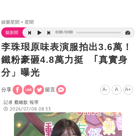
娛樂星聞
星聞
0:00
0:00
聽新聞
李珠珢原味表演服拍出3.6萬！
鐵粉豪砸4.8萬力挺 ｢真實身
分」曝光
A-
A
A+
分享
留言
記者
蔡維歆
報導
2026/07/08 08:53