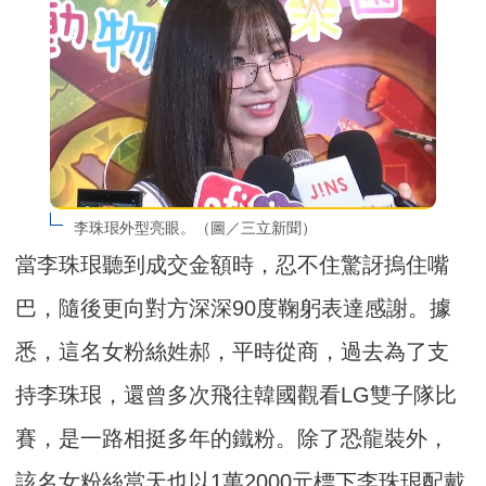
李珠珢外型亮眼。（圖／三立新聞）
當李珠珢聽到成交金額時，忍不住驚訝摀住嘴
巴，隨後更向對方深深90度鞠躬表達感謝。據
悉，這名女粉絲姓郝，平時從商，過去為了支
持李珠珢，還曾多次飛往韓國觀看LG雙子隊比
賽，是一路相挺多年的鐵粉。除了恐龍裝外，
該名女粉絲當天也以1萬2000元標下李珠珢配戴