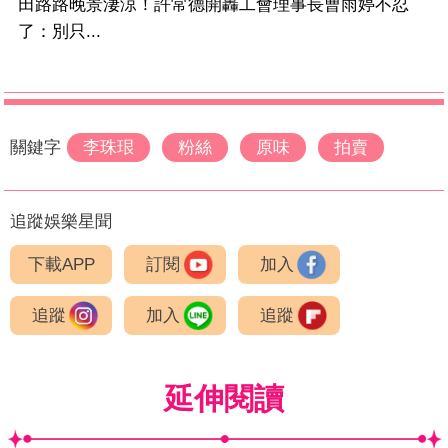
田路路晚景淒涼！許常德開轟工會理事長曹雨婷不忍
了：別只...
關鍵字
李珠珢
粉絲
原味
拍賣
追蹤娛樂星聞
下載APP
訂閱
加入
追蹤
加入
追蹤
延伸閱讀