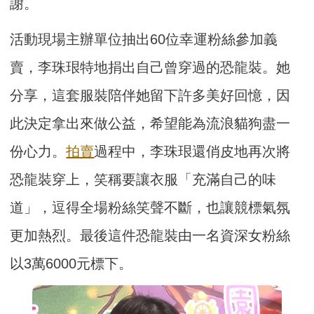
謝。
活動現場主辦單位抽出60位幸運粉絲參加義
賣，李珠珢特地捐出自己曾穿過的恐龍裝。她
分享，這套服裝陪伴她留下許多美好回憶，因
此決定拿出來做公益，希望能為流浪貓狗盡一
份心力。
拍賣
過程中，李珠珢還俏皮地再次將
恐龍裝穿上，笑稱要讓衣服「充滿自己的味
道」，逗得全場粉絲笑聲不斷，也讓競標氣氛
更加熱烈。最後這件恐龍裝由一名資深女粉絲
以3萬6000元標下。