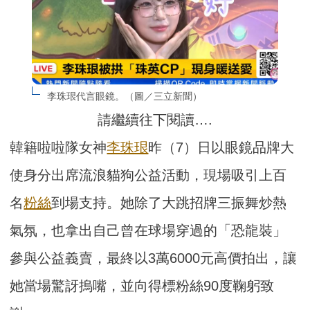
李珠珢代言眼鏡。（圖／三立新聞）
請繼續往下閱讀….
韓籍啦啦隊女神
李珠珢
昨（7）日以眼鏡品牌大
使身分出席流浪貓狗公益活動，現場吸引上百
名
粉絲
到場支持。她除了大跳招牌三振舞炒熱
氣氛，也拿出自己曾在球場穿過的「恐龍裝」
參與公益義賣，最終以3萬6000元高價拍出，讓
她當場驚訝摀嘴，並向得標粉絲90度鞠躬致