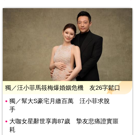
獨／汪小菲馬筱梅爆婚姻危機 友26字鬆口
獨／幫大S豪宅月繳百萬 汪小菲求脫
手
大咖女星辭世享壽87歲 摯友悲痛證實噩
耗