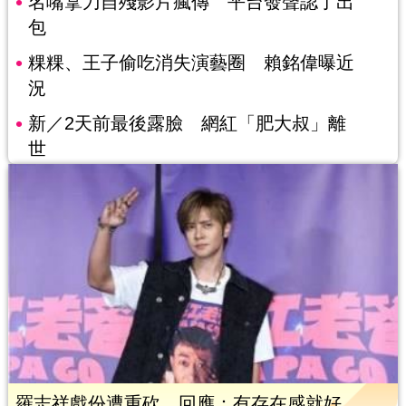
名嘴拿刀自殘影片瘋傳 平台發聲認了出
包
粿粿、王子偷吃消失演藝圈 賴銘偉曝近
況
新／2天前最後露臉 網紅「肥大叔」離
世
羅志祥戲份遭重砍 回應：有存在感就好