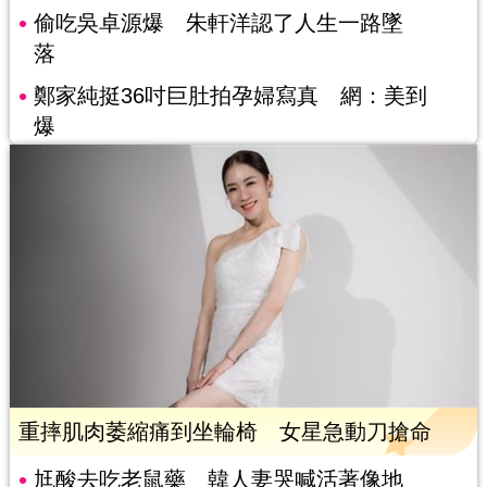
偷吃吳卓源爆 朱軒洋認了人生一路墜
落
鄭家純挺36吋巨肚拍孕婦寫真 網：美到
爆
重摔肌肉萎縮痛到坐輪椅 女星急動刀搶命
尪酸去吃老鼠藥 韓人妻哭喊活著像地