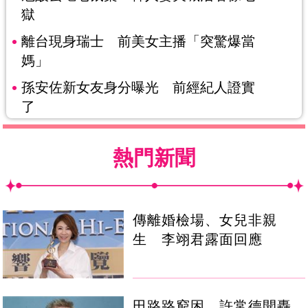
獄
離台現身瑞士 前美女主播「突驚爆當
媽」
孫安佐新女友身分曝光 前經紀人證實
了
熱門新聞
傳離婚檢場、女兒非親
生 李翊君露面回應
田路路窮困 許常德開轟