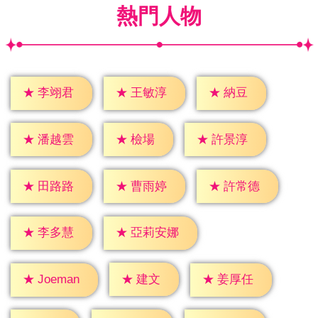
熱門人物
★
納豆
★
李翊君
★
王敏淳
★
檢場
★
潘越雲
★
許景淳
★
田路路
★
曹雨婷
★
許常德
★
李多慧
★
亞莉安娜
★
建文
★
姜厚任
★
Joeman