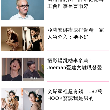
工會理事長曹雨婷
亞莉安娜瘦成排骨精 家
人急介入：她不好
攝影爆跳槽李多慧！
Joeman憂建文離職發聲
突爆家裡超有錢 182萬
HOOK驚認我是男的