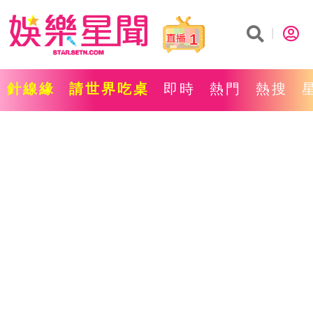
1
針線緣
請世界吃桌
即時
熱門
熱搜