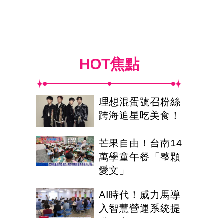
HOT焦點
理想混蛋號召粉絲
跨海追星吃美食！
芒果自由！台南14
萬學童午餐「整顆
愛文」
AI時代！威力馬導
入智慧營運系統提