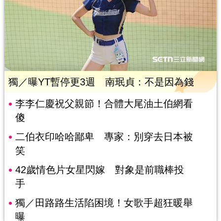
獨／曝YT暫停更3週 南珉貞：不是因為錢
李李仁慶祝父親節！合體大尾油土伯網看
傻
二伯衣印哈哈鄙卑 專家：別穿去日本被
笑
42歲情色片女星閃嫁 對象是前職棒投
手
獨／田路路生活陷困境！女歌手超狂暖舉
曝