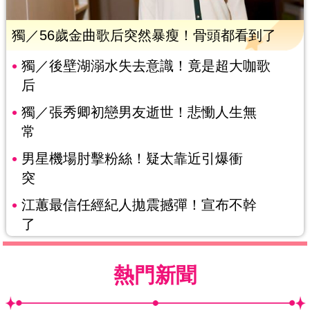
獨／56歲金曲歌后突然暴瘦！骨頭都看到了
獨／後壁湖溺水失去意識！竟是超大咖歌
后
獨／張秀卿初戀男友逝世！悲慟人生無
常
男星機場肘擊粉絲！疑太靠近引爆衝
突
江蕙最信任經紀人拋震撼彈！宣布不幹
了
熱門新聞