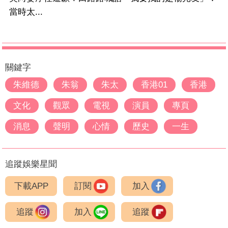
當時太...
關鍵字
朱維德
朱翁
朱太
香港01
香港
文化
觀眾
電視
演員
專頁
消息
聲明
心情
歷史
一生
追蹤娛樂星聞
下載APP
訂閱
加入
追蹤
加入
追蹤