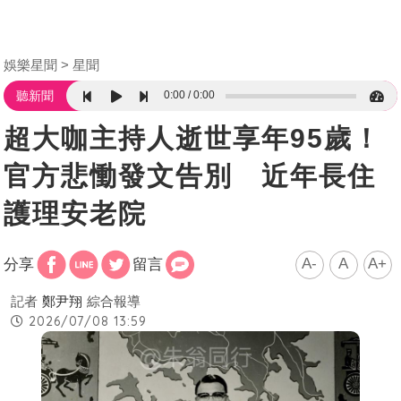
娛樂星聞
星聞
0:00
0:00
聽新聞
超大咖主持人逝世享年95歲！
官方悲慟發文告別 近年長住
護理安老院
A-
A
A+
分享
留言
記者
鄭尹翔
綜合報導
2026/07/08 13:59