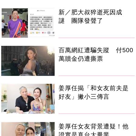
新／肥大叔猝逝死因成
謎 團隊發聲了
百萬網紅遭騙失蹤 付500
萬贖金仍遭撕票
姜厚任揭「和女友前夫是
好友」撇小三傳言
姜厚任女友背景遭疑！他
證實是真台大畢業