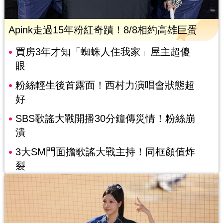
Apink走過15年粉紅奇蹟！8/8相約高雄巨蛋
買房3年才知「蜘蛛人住我家」屋主超傻
眼
粉絲輕生後首露面！西村力演唱會狀態超
好
SBS歌謠大戰開播30分鐘傳災情！粉絲崩
潰
3大SM門面擔歌謠大戰主持！同框顏值炸
裂