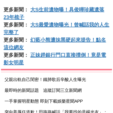
更多新聞：
大S生前遺物曝！具俊曄珍藏遺落
23年梳子
更多新聞：
大S最愛遺物曝光！曾喊話我的人生
完整了
更多新聞：
幻藍小熊遭抹黑硬起來提告！點名
這位網友
更多新聞：
正妹趕銀行門口直接撲倒！竟是電
影女明星
父親出軌自己閨密！鐵肺歌后辛酸人生曝光
最即時的新聞話題 追蹤訂閱三立新聞網
一手掌握明星動態 即刻下載娛樂星聞APP
突向姜厚任道歉！田路路喊話「我要找的是楊光友」：