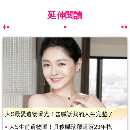
延伸閱讀
大S最愛遺物曝光！曾喊話我的人生完整了
大S生前遺物曝！具俊曄珍藏遺落23年梳