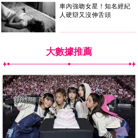
車內強吻女星！知名經紀
人硬辯又沒伸舌頭
大數據推薦