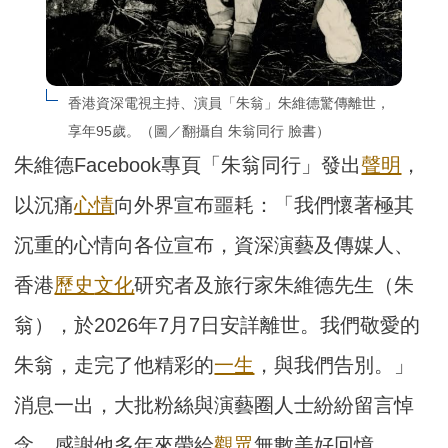
香港資深電視主持、演員「朱翁」朱維德驚傳離世，
享年95歲。（圖／翻攝自 朱翁同行 臉書）
朱維德Facebook專頁「朱翁同行」發出
聲明
，
以沉痛
心情
向外界宣布噩耗：「我們懷著極其
沉重的心情向各位宣布，資深演藝及傳媒人、
香港
歷史
文化
研究者及旅行家朱維德先生（朱
翁），於2026年7月7日安詳離世。我們敬愛的
朱翁，走完了他精彩的
一生
，與我們告別。」
消息一出，大批粉絲與演藝圈人士紛紛留言悼
念，感謝他多年來帶給
觀眾
無數美好回憶。