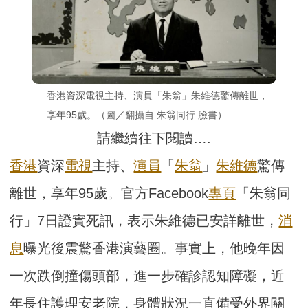
香港資深電視主持、演員「朱翁」朱維德驚傳離世，
享年95歲。（圖／翻攝自 朱翁同行 臉書）
請繼續往下閱讀….
香港
資深
電視
主持、
演員
「
朱翁
」
朱維德
驚傳
離世，享年95歲。官方Facebook
專頁
「朱翁同
行」7日證實死訊，表示朱維德已安詳離世，
消
息
曝光後震驚香港演藝圈。事實上，他晚年因
一次跌倒撞傷頭部，進一步確診認知障礙，近
年長住護理安老院，身體狀況一直備受外界關