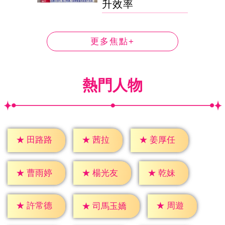
升效率
更多焦點+
熱門人物
★
茜拉
★
田路路
★
姜厚任
★
乾妹
★
曹雨婷
★
楊光友
★
周遊
★
許常德
★
司馬玉嬌