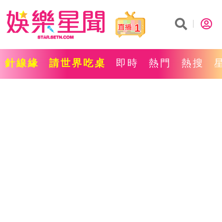
1
針線緣
請世界吃桌
即時
熱門
熱搜