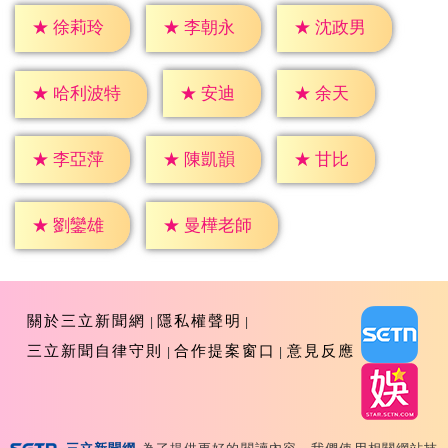
★
徐莉玲
★
李朝永
★
沈政男
★
安迪
★
余天
★
哈利波特
★
甘比
★
李亞萍
★
陳凱韻
★
劉鑾雄
★
曼樺老師
關於三立新聞網
隱私權聲明
三立新聞自律守則
合作提案窗口
意見反應