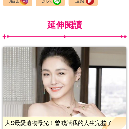
追蹤
加入
追蹤
延伸閱讀
大S最愛遺物曝光！曾喊話我的人生完整了