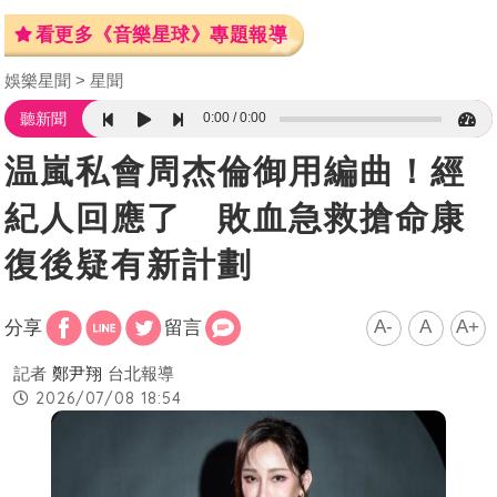
看更多《音樂星球》專題報導
娛樂星聞
星聞
0:00
0:00
聽新聞
温嵐私會周杰倫御用編曲！經
紀人回應了 敗血急救搶命康
復後疑有新計劃
A-
A
A+
分享
留言
記者
鄭尹翔
台北報導
2026/07/08 18:54