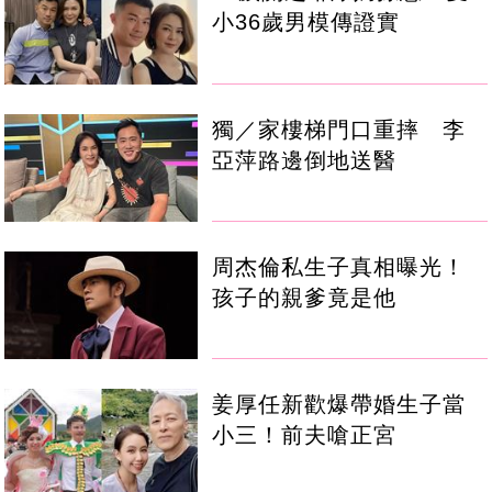
小36歲男模傳證實
獨／家樓梯門口重摔 李
亞萍路邊倒地送醫
周杰倫私生子真相曝光！
孩子的親爹竟是他
姜厚任新歡爆帶婚生子當
小三！前夫嗆正宮