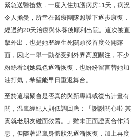
緊急送醫搶救，一度入住加護病房11天，病況
令人擔憂，所幸在醫療團隊照護下逐步康復，
經過約20天治療與休養後順利出院。這次被直
擊外出，也是她歷經生死關頭後首度公開露
面，因此一舉一動都受到外界高度關注，不少
粉絲看到她氣色逐漸恢復，也紛紛留言替她加
油打氣，希望能早日重返舞台。
至於這場聚會是否真的與新專輯或復出計畫有
關，温嵐經紀人則低調回應：「謝謝關心啦 其
實就老朋友碰面敘舊。」雖未正面證實合作消
息，但隨著温嵐身體狀況逐漸恢復，加上再度