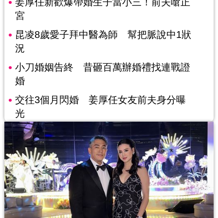
姜厚任新歡爆帶婚生子當小三！前夫嗆正
宮
昆凌8歲愛子拜中醫為師 幫把脈說中1狀
況
小刀婚姻告終 昔砸百萬辦婚禮找連戰證
婚
交往3個月閃婚 姜厚任女友前夫身分曝
光