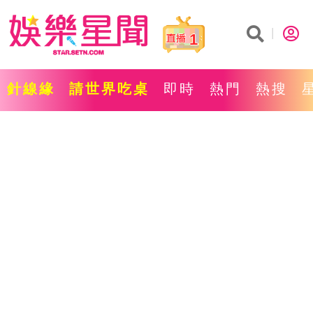
1
針線緣
請世界吃桌
即時
熱門
熱搜