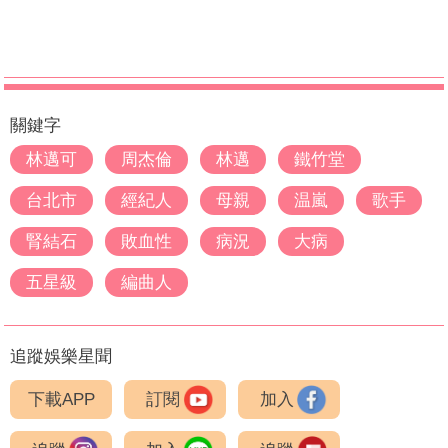
關鍵字
林邁可
周杰倫
林邁
鐵竹堂
台北市
經紀人
母親
温嵐
歌手
腎結石
敗血性
病況
大病
五星級
編曲人
追蹤娛樂星聞
下載APP
訂閱
加入