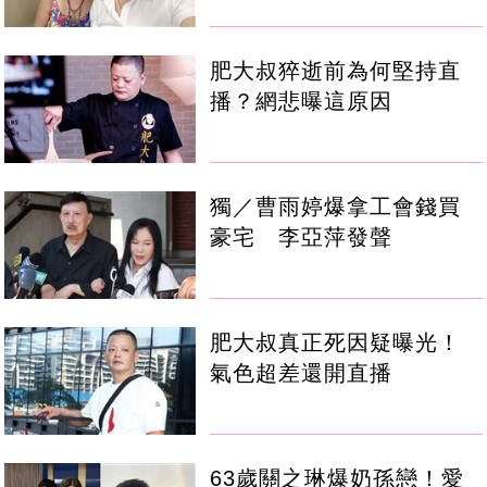
肥大叔猝逝前為何堅持直
播？網悲曝這原因
獨／曹雨婷爆拿工會錢買
豪宅 李亞萍發聲
肥大叔真正死因疑曝光！
氣色超差還開直播
63歲關之琳爆奶孫戀！愛