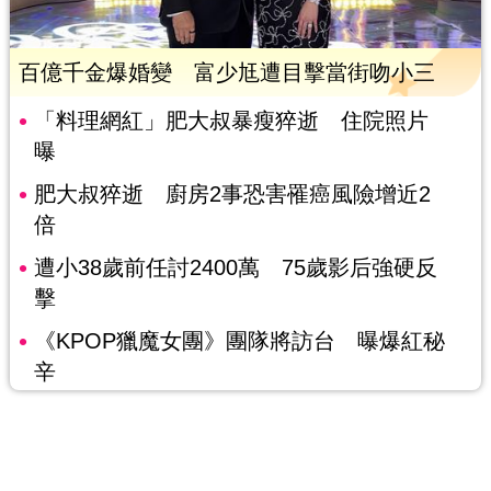
百億千金爆婚變 富少尪遭目擊當街吻小三
「料理網紅」肥大叔暴瘦猝逝 住院照片
曝
肥大叔猝逝 廚房2事恐害罹癌風險增近2
倍
遭小38歲前任討2400萬 75歲影后強硬反
擊
《KPOP獵魔女團》團隊將訪台 曝爆紅秘
辛