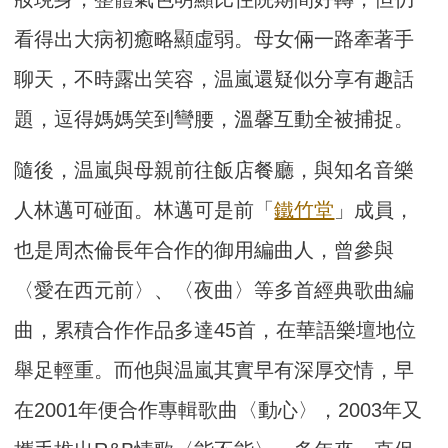
看得出大病初癒略顯虛弱。母女倆一路牽著手
聊天，不時露出笑容，温嵐還疑似分享有趣話
題，逗得媽媽笑到彎腰，溫馨互動全被捕捉。
隨後，温嵐與母親前往飯店餐廳，與知名音樂
人林邁可碰面。林邁可是前「
鐵竹堂
」成員，
也是周杰倫長年合作的御用編曲人，曾參與
〈愛在西元前〉、〈夜曲〉等多首經典歌曲編
曲，累積合作作品多達45首，在華語樂壇地位
舉足輕重。而他與温嵐其實早有深厚交情，早
在2001年便合作專輯歌曲〈動心〉，2003年又