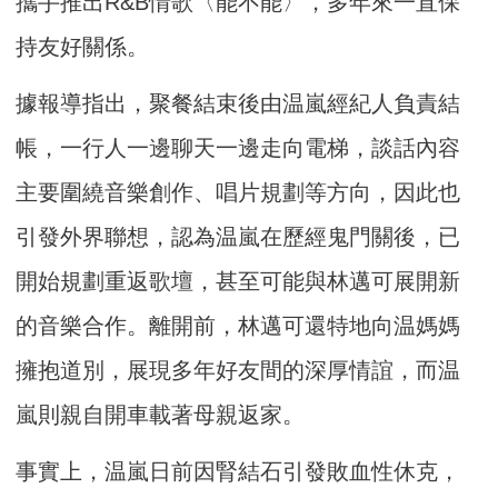
攜手推出R&B情歌〈能不能〉，多年來一直保
持友好關係。
據報導指出，聚餐結束後由温嵐經紀人負責結
帳，一行人一邊聊天一邊走向電梯，談話內容
主要圍繞音樂創作、唱片規劃等方向，因此也
引發外界聯想，認為温嵐在歷經鬼門關後，已
開始規劃重返歌壇，甚至可能與林邁可展開新
的音樂合作。離開前，林邁可還特地向温媽媽
擁抱道別，展現多年好友間的深厚情誼，而温
嵐則親自開車載著母親返家。
事實上，温嵐日前因腎結石引發敗血性休克，