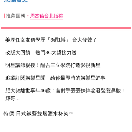
推薦圖輯
周杰倫台北婚禮
姜厚任女友稱學歷「3碩1博」 台大發聲了
改版大回饋 熱門3C大獎接力送
明星講師親授！醒吾三立學院打造影視新星
追蹤訂閱娛樂星聞 給你最即時的娛樂星鮮事
肥大叔離世享年46歲！昔對手丟丟妹悼念發聲惹鼻酸：
輝哥...
特價 日式鐵藝雙層瀝水杯架
PR