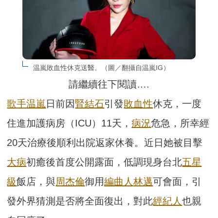
温嵐敗血性休克送醫。（圖／翻攝自温嵐IG）
請繼續往下閱讀….
歌手
温嵐
日前因
腎結石
引發
敗血性
休克，一度
住進加護病房（ICU）11天，
病況
危急，所幸經
20天治療後順利出院返家休養。近日她被目擊
大病
初癒後首度公開露面，低調現身台北
五星
級
飯店，與
周杰倫
御用
編曲人
林邁
可會面，引
發外界猜測是否將全面復出，對此
經紀人
也親