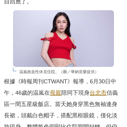
自回應了。
温嵐敗血性休克住院。（圖／華納音樂提供）
根據《時報周刊CTWANT》報導，6月30日中
午，46歲的温嵐在
母親
陪同下現身
台北市
信義
區一間五星級飯店。當天她身穿黑色無袖連身
長裙，頭戴白色帽子，搭配黑框眼鏡，僅化淡
妝現身，整體氣色明顯比住院期間好轉，但仍