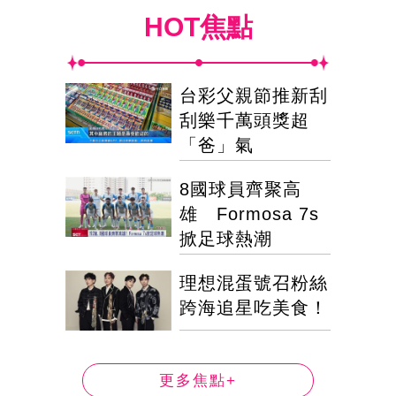
HOT焦點
台彩父親節推新刮
刮樂千萬頭獎超
「爸」氣
8國球員齊聚高
雄 Formosa 7s
掀足球熱潮
理想混蛋號召粉絲
跨海追星吃美食！
更多焦點+