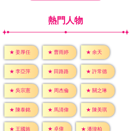
熱門人物
★
余天
★
姜厚任
★
曹雨婷
★
李亞萍
★
田路路
★
許常德
★
吳宗憲
★
周杰倫
★
關之琳
★
陳泰銘
★
馬清偉
★
陳美琪
★
卓偉
★
王國旌
★
潘瑋柏