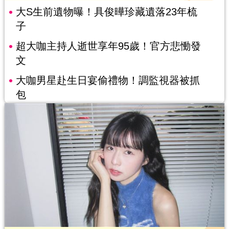
大S生前遺物曝！具俊曄珍藏遺落23年梳
子
超大咖主持人逝世享年95歲！官方悲慟發
文
大咖男星赴生日宴偷禮物！調監視器被抓
包