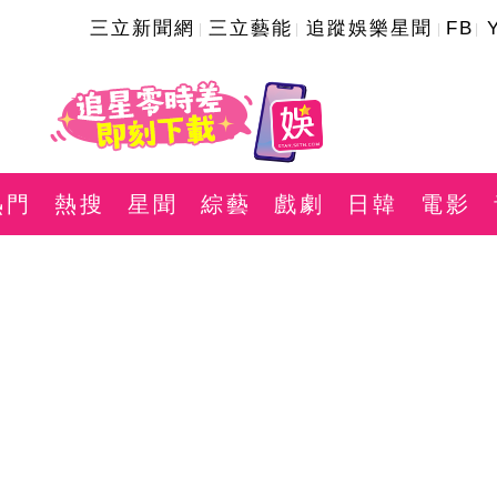
三立新聞網
三立藝能
追蹤娛樂星聞
FB
熱門
熱搜
星聞
綜藝
戲劇
日韓
電影