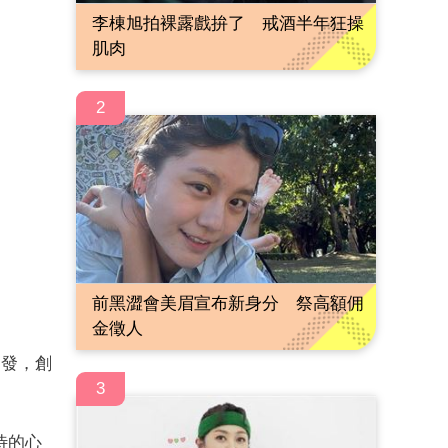
李棟旭拍裸露戲拚了 戒酒半年狂操
肌肉
2
前黑澀會美眉宣布新身分 祭高額佣
金徵人
出發，創
3
待的心