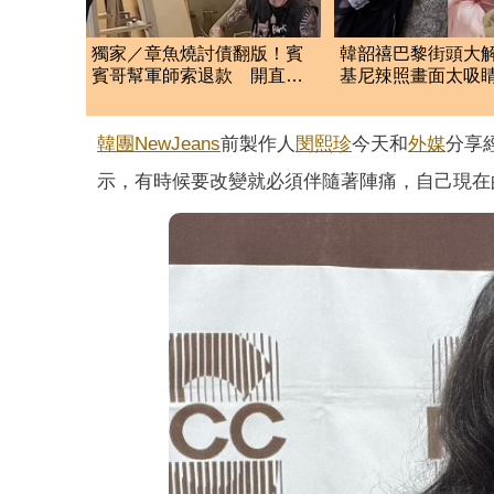
獨家／章魚燒討債翻版！賓
韓韶禧巴黎街頭大
賓哥幫軍師索退款 開直播
基尼辣照畫面太吸睛
炒作店家急報案
網按讚瘋狂驚呼
韓團
NewJeans
前製作人
閔熙珍
今天和
外媒
分享
示，有時候要改變就必須伴隨著陣痛，自己現在