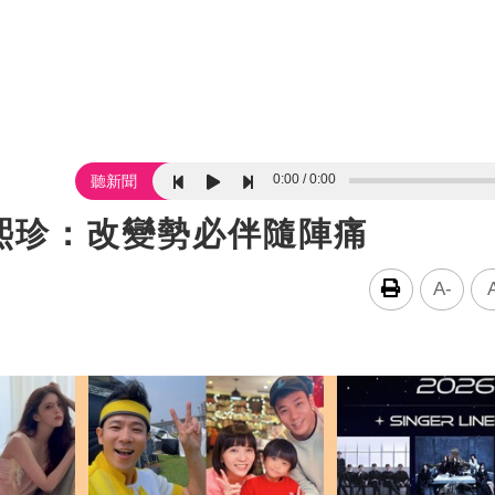
0:00
0:00
聽新聞
熙珍：改變勢必伴隨陣痛
A-