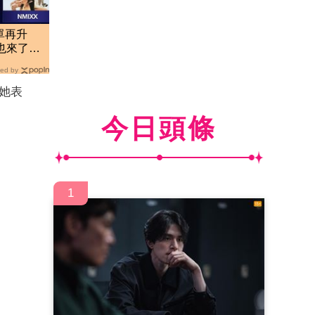
單再升
她也來了
ed by
她表
今日頭條
1