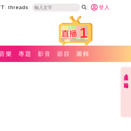
YT
threads
登入
1
音樂
專題
影音
節目
圖輯
直播✦活動