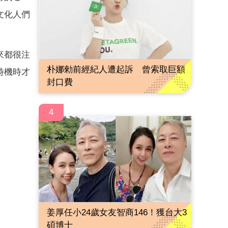
文化人們
來都很注
朴娜勑前經紀人遭起訴 曾索取巨額
時機時才
封口費
4
姜厚任小24歲女友智商146！獲台大3
碩博士