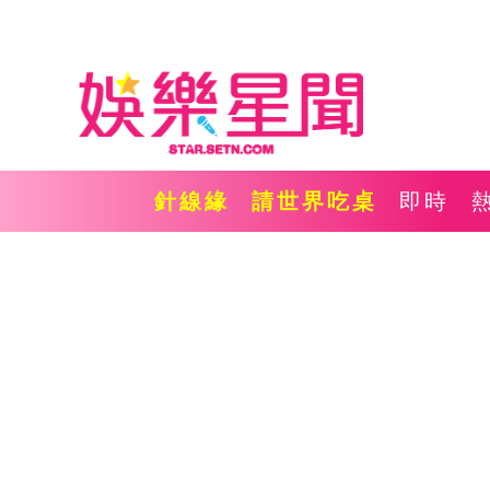
針線緣
請世界吃桌
即時