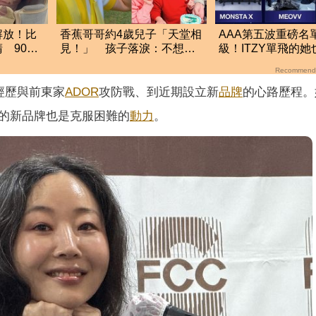
解放！比
香蕉哥哥約4歲兒子「天堂相
AAA第五波重磅名
 90萬
見！」 孩子落淚：不想爸
級！ITZY單飛的
媽太早去那邊
這5組巨星強勢登台
Recommend
經歷與前東家
ADOR
攻防戰、到近期設立新
品牌
的心路歷程。
的新品牌也是克服困難的
動力
。