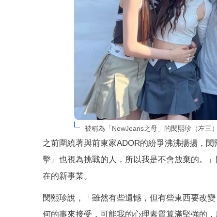
被稱為「NewJeans之母」的閔熙珍（左
之前圍繞著與前東家ADOR的紛爭沸沸揚揚，
擊』也視為挑戰的人，所以我是不會放棄的。」
在的新事業。
閔熙珍說，「雖然有些遺憾，但有些東西要改變
何的事來接受，可能我的心理素質算滿堅強的，