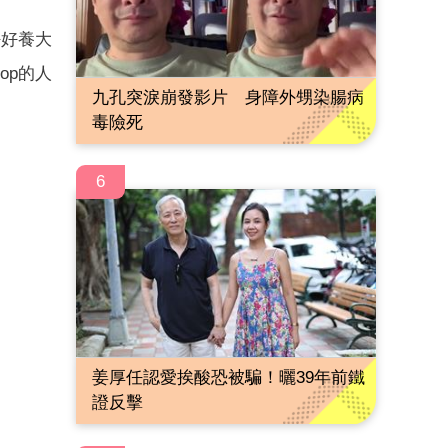
好好養大
op的人
九孔突淚崩發影片 身障外甥染腸病
毒險死
6
姜厚任認愛挨酸恐被騙！曬39年前鐵
證反擊