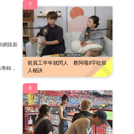
7
和網路新
前員工半年就閃人 蔡阿嘎8字吐留
張專輯，
人秘訣
8