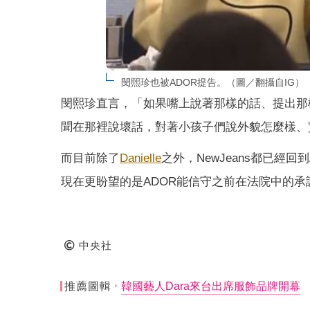
閔熙珍也被ADOR提告。（圖／翻攝自IG）
閔熙珍直言，「如果嘴上說著那樣的話、提出那
聞在那裡說壞話，對著小孩子們說外貌怎麼樣、
而目前除了
Danielle
之外，NewJeans都已經
現在更盼望的是ADOR能信守之前在法院中的
中央社
推薦圖輯
韓國藝人Dara來台出席服飾品牌開幕