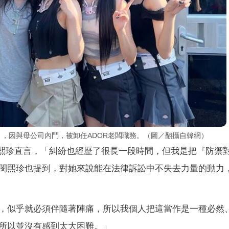
三），因與母公司內鬥，被卸任ADOR老闆職務。（圖／翻攝自韓網）
閔熙珍直言，「糾紛也經歷了很長一段時間，但我是把『防禦
閔熙珍也提到，對她來說能在法律訴訟中不失去力量的動力
，似乎就必須伴隨著陣痛，所以我個人把這當作是一種必然
所以並沒有感到太大困難。」