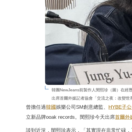
韓團NewJeans前製作人閔熙珍（圖）在經歷
出席首爾外媒記者協會「交流之夜：改變世
曾擔任過
韓國
娛樂公司SM創意總監、
HYBE子
立新品牌ooak records。閔熙珍今天出席
首爾外
談到近況，閔熙珍表示，「其實現在非常忙碌，