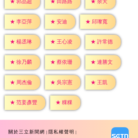
★
余天
★
郭品超
★
田路路
★
安迪
★
李亞萍
★
邱瓈寬
★
楊丞琳
★
王心凌
★
許常德
★
徐乃麟
★
蔡依珊
★
連勝文
★
王凱
★
周杰倫
★
吳宗憲
★
粿粿
★
范姜彥豐
關於三立新聞網
隱私權聲明