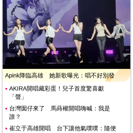
Apink降臨高雄 她新歌曝光：唱不好別發
AKIRA開唱藏彩蛋！兒子首度驚喜獻
「聲」
台灣囡仔來了 馬蒔權開唱嗨喊：我是
誰？
崔立于高雄開唱 台下讓他氣噗噗：隨便