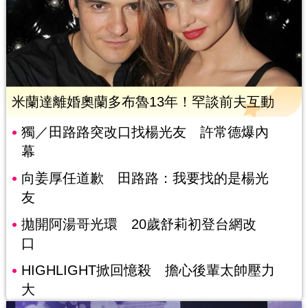
米蘭達離婚奧蘭多布魯13年！罕談前夫互動
獨／田路路突改口找楊光友 許常德爆內
幕
向姜厚任道歉 田路路：我要找的是楊光
友
拋開阿湯哥光環 20歲舒莉初登台網改
口
HIGHLIGHT掀回憶殺 擔心後輩太帥壓力
大