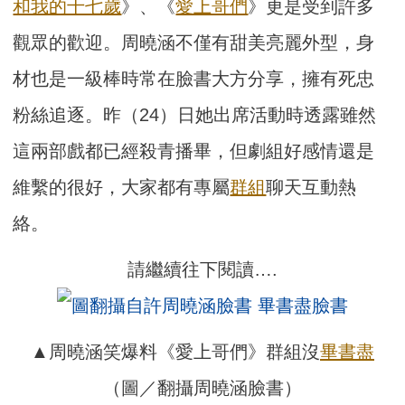
和我的十七歲
》、《
愛上哥們
》更是受到許多
觀眾的歡迎。周曉涵不僅有甜美亮麗外型，身
材也是一級棒時常在臉書大方分享，擁有死忠
粉絲追逐。昨（24）日她出席活動時透露雖然
這兩部戲都已經殺青播畢，但劇組好感情還是
維繫的很好，大家都有專屬
群組
聊天互動熱
絡。
請繼續往下閱讀….
▲周曉涵笑爆料《愛上哥們》群組沒
畢書盡
（圖／翻攝周曉涵臉書）