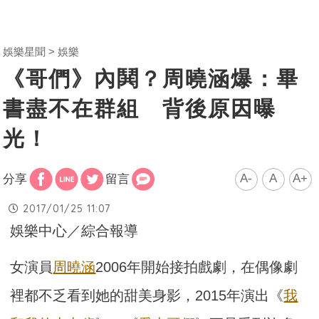
娛樂星聞
娛樂
《哥們》內鬨？周曉涵爆：畢
書盡不在群組 背後原因曝
光！
A-
A
A+
分享
留言
2017/01/25 11:07
娛樂中心／綜合報導
女演員
周曉涵
2006年開始接拍戲劇，在偶像劇
裡都不乏看到她的甜美身影，2015年演出《
我