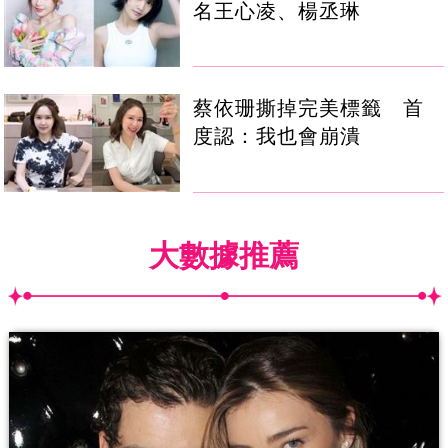
名王心凌、楊丞琳
蔡依珊撕掉完美標籤 首
度認：我也會崩潰
大數據推薦