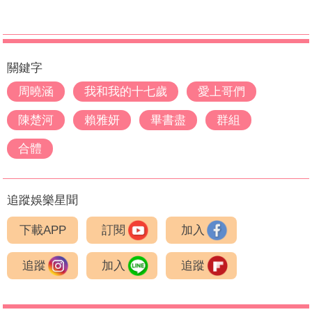
關鍵字
周曉涵
我和我的十七歲
愛上哥們
陳楚河
賴雅妍
畢書盡
群組
合體
追蹤娛樂星聞
下載APP
訂閱
加入
追蹤
加入
追蹤