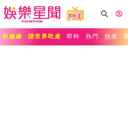
1
針線緣
請世界吃桌
即時
熱門
熱搜