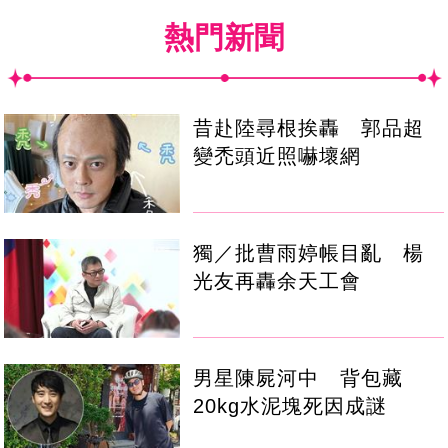
熱門新聞
昔赴陸尋根挨轟 郭品超
變禿頭近照嚇壞網
獨／批曹雨婷帳目亂 楊
光友再轟余天工會
男星陳屍河中 背包藏
20kg水泥塊死因成謎