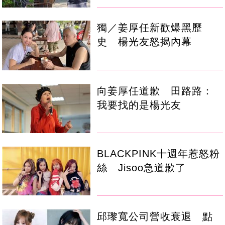
獨／姜厚任新歡爆黑歷
史 楊光友怒揭內幕
向姜厚任道歉 田路路：
我要找的是楊光友
BLACKPINK十週年惹怒粉
絲 Jisoo急道歉了
邱瓈寬公司營收衰退 點