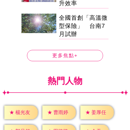
升效率
全國首創「高溫微
型保險」 台南7
月試辦
更多焦點+
熱門人物
★
楊光友
★
曹雨婷
★
姜厚任