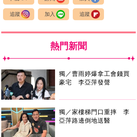
追蹤
加入
追蹤
熱門新聞
獨／曹雨婷爆拿工會錢買
豪宅 李亞萍發聲
獨／家樓梯門口重摔 李
亞萍路邊倒地送醫