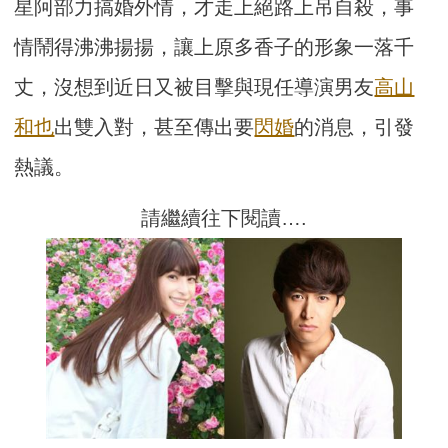
星阿部力搞婚外情，才走上絕路上吊自殺，事
情鬧得沸沸揚揚，讓上原多香子的形象一落千
丈，沒想到近日又被目擊與現任導演男友
高山
和也
出雙入對，甚至傳出要
閃婚
的消息，引發
熱議。
請繼續往下閱讀….