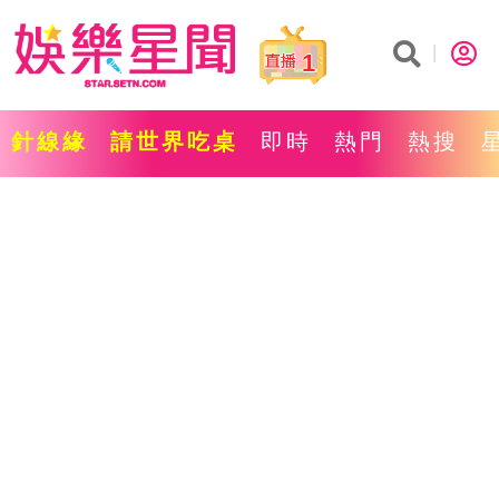
1
針線緣
請世界吃桌
即時
熱門
熱搜