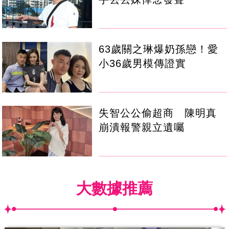
63歲關之琳爆奶孫戀！愛
小36歲男模傳證實
失智公公偷超商 陳明真
崩潰報警親立遺囑
大數據推薦