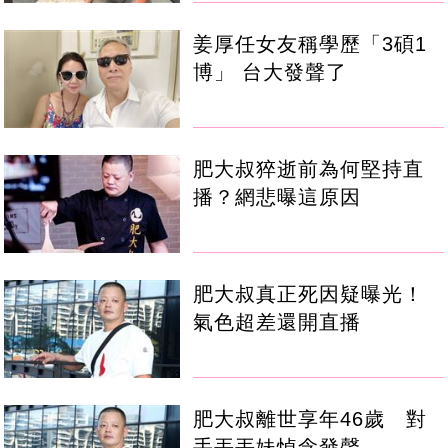
姜厚任女友稱學歷「3碩1
博」 台大發聲了
肥大叔猝逝前為何堅持直
播？網悲曝這原因
肥大叔真正死因疑曝光！
氣色超差還開直播
肥大叔離世享年46歲 對
手丟丟妹悼念發聲