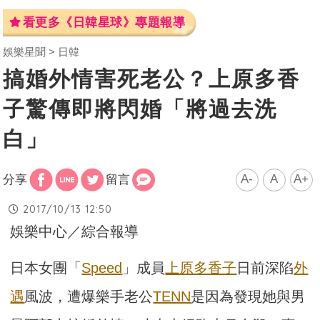
看更多《日韓星球》專題報導
娛樂星聞
日韓
搞婚外情害死老公？上原多香
子驚傳即將閃婚「將過去洗
白」
A-
A
A+
分享
留言
2017/10/13 12:50
娛樂中心／綜合報導
日本女團「
Speed
」成員
上原多香子
日前深陷
外
遇
風波，遭爆樂手老公
TENN
是因為發現她與男