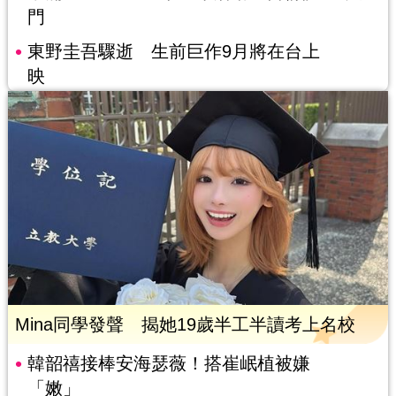
門
東野圭吾驟逝 生前巨作9月將在台上
映
Mina同學發聲 揭她19歲半工半讀考上名校
韓韶禧接棒安海瑟薇！搭崔岷植被嫌
「嫩」