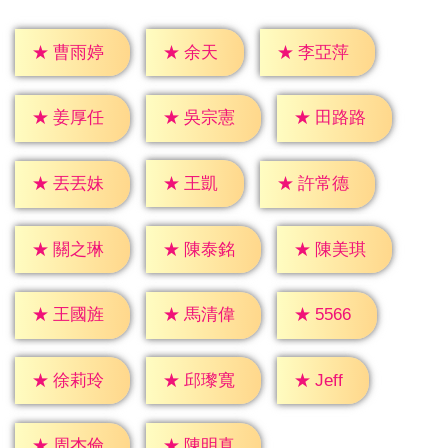
★
余天
★
曹雨婷
★
李亞萍
★
姜厚任
★
吳宗憲
★
田路路
★
王凱
★
丟丟妹
★
許常德
★
關之琳
★
陳泰銘
★
陳美琪
★
5566
★
王國旌
★
馬清偉
★
Jeff
★
徐莉玲
★
邱瓈寬
★
周杰倫
★
陳明真