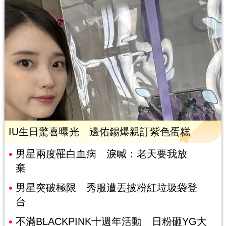
IU生日驚喜曝光 邊佑錫爆親訂紫色蛋糕
男星兩度罹白血病 淚喊：老天要我放
棄
男星突破極限 秀服遭丟披粉紅垃圾袋登
台
不滿BLACKPINK十週年活動 日粉砸YG大