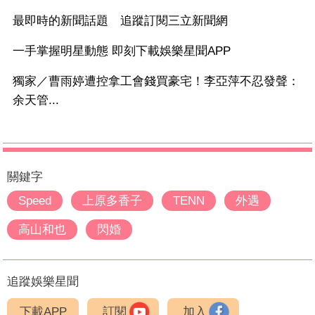
最即時的新聞話題 追蹤訂閱三立新聞網
一手掌握明星動態 即刻下載娛樂星聞APP
獨家／曹雨婷遭控拿工會錢買豪宅！李亞萍不忍發聲：
余天管...
關鍵字
Speed
上原多香子
TENN
外遇
高山和也
閃婚
追蹤娛樂星聞
下載APP
訂閱
加入