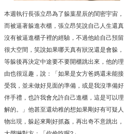
本週執行長張立昂為了躲葉星辰的閨密宇宙，
而被逼著躲進衣櫃，
張立昂笑說自己人生還真
沒有被逼進櫃子裡的經驗，
不過他給自己預留
很大空間，笑說如果哪天真有狀況還是會躲，
等躲後再決定中途要不要開櫃跳出來，他的理
由也很逗趣，說：「
如果是女方爸媽還未能接
受我，並未做好見面的準備，
或是我沒準備好
伴手禮，也許我會允許自己進櫃，這是可以理
解的。
」他甚至還幼稚的想如果剛好有可疑人
物出現，躲起來剛好抓姦，
再出奇不意跳出，
大聲嚇對方：「你偷吃喔?」