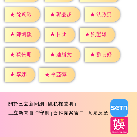
★
徐莉玲
★
郭品超
★
沈政男
★
甘比
★
陳凱韻
★
劉鑾雄
★
蔡依珊
★
連勝文
★
劉芯妤
★
李娜
★
李亞萍
關於三立新聞網
隱私權聲明
三立新聞自律守則
合作提案窗口
意見反應