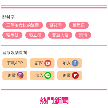
關鍵字
三明治女孩的逆襲
蘇筱青
葉星辰
駱承凱
張立昂
雙重人格
戀情
追蹤娛樂星聞
下載APP
訂閱
加入
追蹤
加入
追蹤
熱門新聞