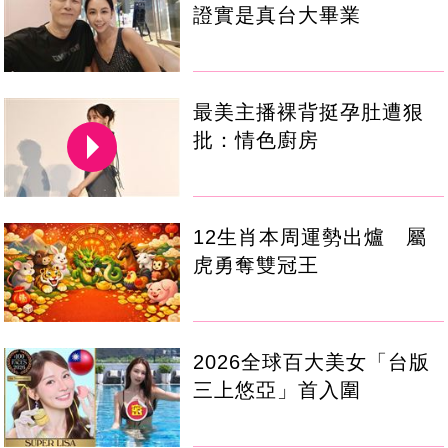
證實是真台大畢業
最美主播裸背挺孕肚遭狠
批：情色廚房
12生肖本周運勢出爐 屬
虎勇奪雙冠王
2026全球百大美女「台版
三上悠亞」首入圍