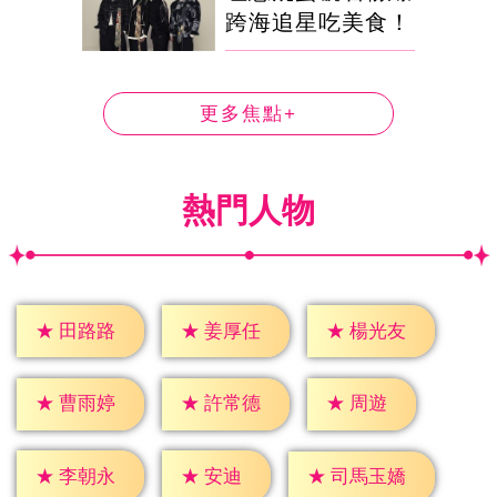
跨海追星吃美食！
更多焦點+
熱門人物
★
田路路
★
姜厚任
★
楊光友
★
周遊
★
曹雨婷
★
許常德
★
安迪
★
李朝永
★
司馬玉嬌