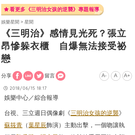
看更多《三明治女孩的逆襲》專題報導
娛樂星聞
星聞
《三明治》感情見光死？張立
昂慘躲衣櫃 自爆無法接受祕
戀
A-
A
A+
分享
留言
2018/06/15 18:17
娛樂中心／綜合報導
台視、三立週日偶像劇《
三明治女孩的逆襲
》
蘇筱青
（
葉星辰
飾演）
主動出擊，一個吻讓執