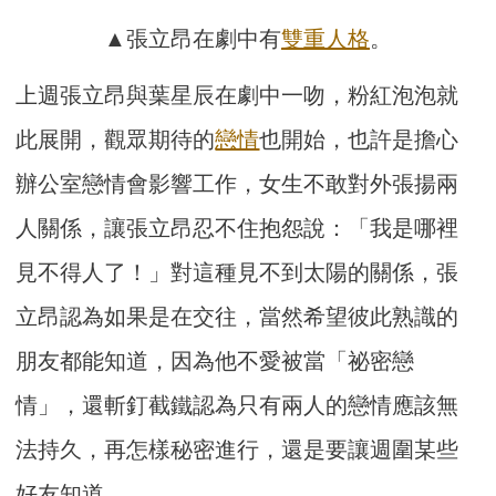
▲張立昂在劇中有
雙重人格
。
上週張立昂與葉星辰在劇中一吻，粉紅泡泡就
此展開，
觀眾期待的
戀情
也開始，也許是擔心
辦公室戀情會影響工作，
女生不敢對外張揚兩
人關係，讓張立昂忍不住抱怨說：「
我是哪裡
見不得人了！」對這種見不到太陽的關係，張
立昂認為如果
是在交往，當然希望彼此熟識的
朋友都能知道，因為他不愛被當「
祕密戀
情」，還斬釘截鐵認為只有兩人的戀情應該無
法持久，再怎樣
秘密進行，還是要讓週圍某些
好友知道。