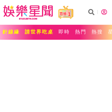
1
針線緣
請世界吃桌
即時
熱門
熱搜