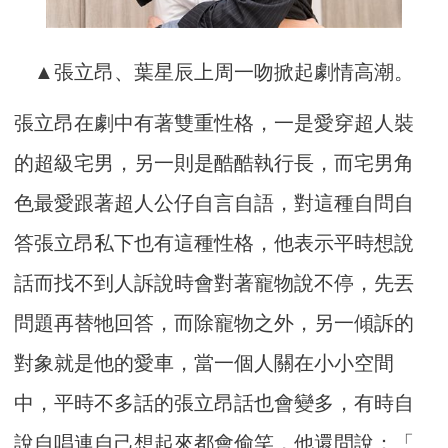
▲張立昂、葉星辰上周一吻掀起劇情高潮。
張立昂在劇中有著雙重性格，一是愛穿超人裝
的超級宅男，
另一則是酷酷執行長，而宅男角
色最愛跟著超人公仔自言自語，
對這種自問自
答張立昂私下也有這種性格，他表示平時想說
話而找不
到人訴說時會對著寵物說不停，先丟
問題再替牠回答，
而除寵物之外，另一傾訴的
對象就是他的愛車，
當一個人關在小小空間
中，平時不多話的張立昂話也會變多，
有時自
說自唱連自己想起來都會偷笑，他還問說：「