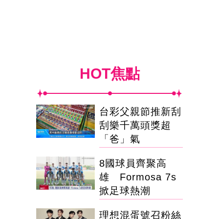
HOT焦點
台彩父親節推新刮
刮樂千萬頭獎超
「爸」氣
8國球員齊聚高
雄 Formosa 7s
掀足球熱潮
理想混蛋號召粉絲