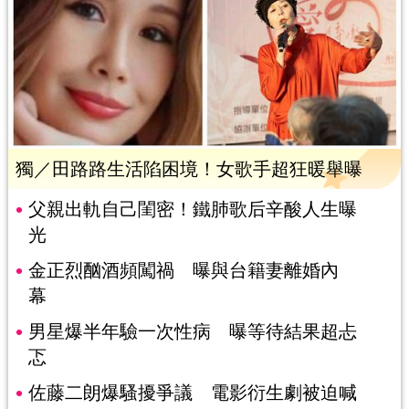
獨／田路路生活陷困境！女歌手超狂暖舉曝
父親出軌自己閨密！鐵肺歌后辛酸人生曝
光
金正烈酗酒頻闖禍 曝與台籍妻離婚內
幕
男星爆半年驗一次性病 曝等待結果超忐
忑
佐藤二朗爆騷擾爭議 電影衍生劇被迫喊