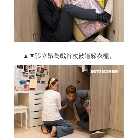
▲▼張立昂為戲首次被逼躲衣櫃。