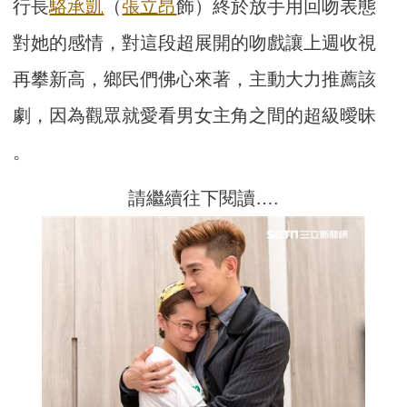
行長
駱承凱
（
張立昂
飾）終於放手用回吻表態
對她的感情，對這段超展開的吻戲讓上週收視
再攀新高，鄉民們佛心
來著，主動大力推薦該
劇，因為觀眾就愛看男女主角之間的超級曖昧
。
請繼續往下閱讀….