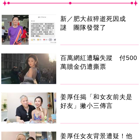
新／肥大叔猝逝死因成
謎 團隊發聲了
百萬網紅遭騙失蹤 付500
萬贖金仍遭撕票
姜厚任揭「和女友前夫是
好友」撇小三傳言
姜厚任女友背景遭疑！他