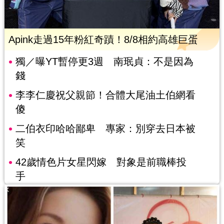
Apink走過15年粉紅奇蹟！8/8相約高雄巨蛋
獨／曝YT暫停更3週 南珉貞：不是因為
錢
李李仁慶祝父親節！合體大尾油土伯網看
傻
二伯衣印哈哈鄙卑 專家：別穿去日本被
笑
42歲情色片女星閃嫁 對象是前職棒投
手