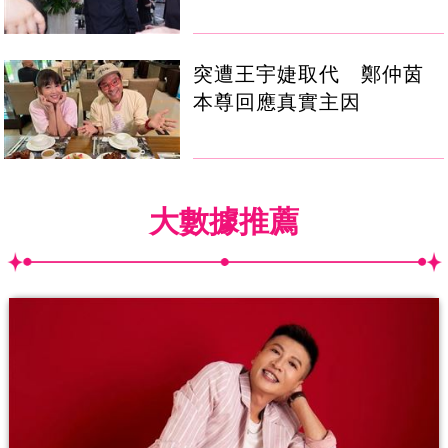
突遭王宇婕取代 鄭仲茵
本尊回應真實主因
大數據推薦