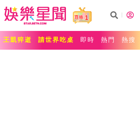
1
王凱猝逝
請世界吃桌
即時
熱門
熱搜