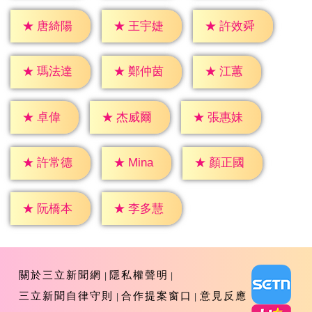
★
唐綺陽
★
王宇婕
★
許效舜
★
江蕙
★
瑪法達
★
鄭仲茵
★
卓偉
★
杰威爾
★
張惠妹
★
Mina
★
許常德
★
顏正國
★
阮橋本
★
李多慧
關於三立新聞網
隱私權聲明
三立新聞自律守則
合作提案窗口
意見反應