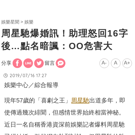
娛樂星聞
娛樂
周星馳爆婚訊！助理怒回16字
後…點名暗諷：OO危害大
A-
A
A+
分享
留言
2019/07/16 17:27
娛樂中心／綜合報導
現年57歲的「喜劇之王」
周星馳
出道多年，即
使傳過幾次緋聞，但感情世界始終相當神秘。
近日一名自稱香港資深前娛樂記者爆料周星馳