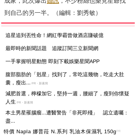
成家，此次爆出
婚訊
，不少粉絲也樂見星爺找
到自己的另一半。（編輯：劉秀敏）
追星追到丟性命！網紅學霸曾做酒店賺破億
最即時的新聞話題 追蹤訂閱三立新聞網
一手掌握明星動態 即刻下載娛樂星聞APP
腹部脂肪的「剋星」找到了，常吃這幾物，吃走大肚
囊，瘦出...
PR・新素簡
減肥首選，檸檬加它，堅持一週，腰細了，瘦到你懷疑
人生
PR・新素簡
本土男星罹腦瘤...遭醫警告「非死即殘」 認立遺囑：
盡...
特價 Napla 娜普菈 N.系列 乳油木保濕乳 150g
PR