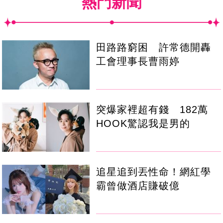
熱門新聞
田路路窮困 許常德開轟
工會理事長曹雨婷
突爆家裡超有錢 182萬
HOOK驚認我是男的
追星追到丟性命！網紅學
霸曾做酒店賺破億