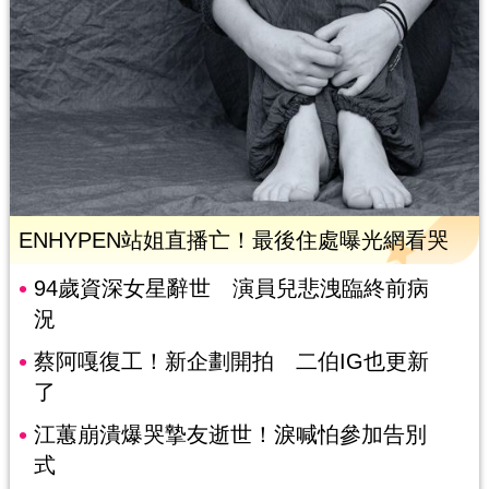
ENHYPEN站姐直播亡！最後住處曝光網看哭
94歲資深女星辭世 演員兒悲洩臨終前病
況
蔡阿嘎復工！新企劃開拍 二伯IG也更新
了
江蕙崩潰爆哭摯友逝世！淚喊怕參加告別
式