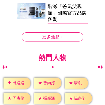
酷澎「爸氣父親
節」國際官方品牌
齊聚
更多焦點+
熱門人物
★
康凱
★
田路路
★
曹雨婷
★
周杰倫
★
張韶涵
★
孫燕姿