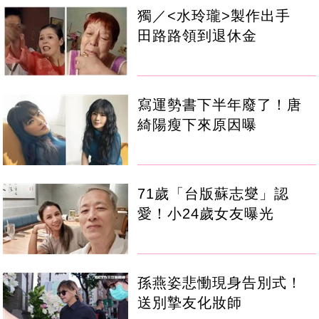
獨／<水玲瓏>製作出手
田路路領到退休金
寫運勢書下半年廢了！唐
綺陽瘦下來原因曝
71歲「台版蘇志燮」認
愛！小24歲女友曝光
孫燕姿悲慟現身告別式！
送別摯友化妝師