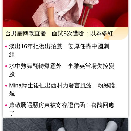
台男星轉戰直播 面試8次遭嗆：以為多紅
淡出16年拒復出拍戲 姜厚任轟中國劇
組
水中熱舞翻轉爆意外 李雅英當場失控變
臉
Mina輕生後扯出西村力發言風波 粉絲護
航
蕭敬騰遇惡房東被寄存證信函！喜鵲回應
了