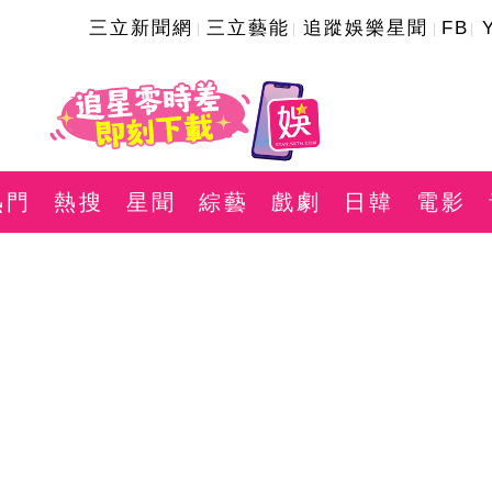
三立新聞網
三立藝能
追蹤娛樂星聞
FB
熱門
熱搜
星聞
綜藝
戲劇
日韓
電影