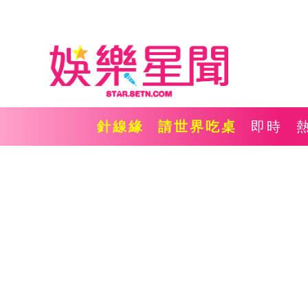
針線緣
請世界吃桌
即時