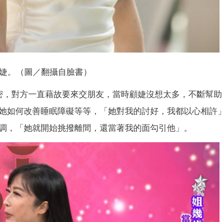
婕。（圖／翻攝自臉書）
密，對方一直藉故要來交朋友，當時顧婕沒想太多，不斷幫
她如何改善睡眠障礙等等，「她對我的討好，我都以心相許
調，「她就開始挑撥離間，還當著我的面勾引他」。