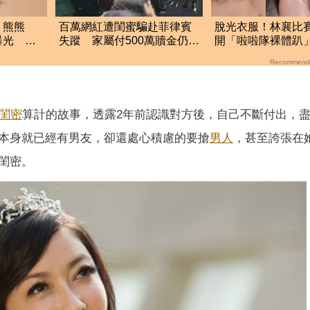
！熊熊
百萬網紅遭閨蜜騙赴菲律賓
脫光衣服！林襄比
曝光 直
失蹤 家屬付500萬贖金仍遭
開「啦啦隊裸體趴
撕票
全裸被看光光
Recommend
閨密
算計的故事，透露2年前認識對方後，自己不斷付出，
本身就已經有男友，卻還處心積慮的要搶
男人
，甚至誇張在
閨密。