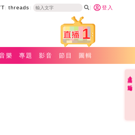
YT
threads
登入
1
音樂
專題
影音
節目
圖輯
直播✦活動