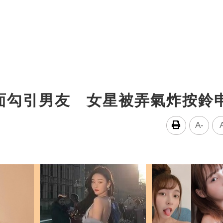
面勾引男友 女星被弄氣炸按鈴
A-