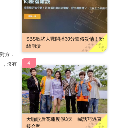
SBS歌謠大戰開播30分鐘傳災情！粉
絲崩潰
助對方，
4
」，沒有
大咖歌后花蓮度假3天 喊話巧遇直
接合照