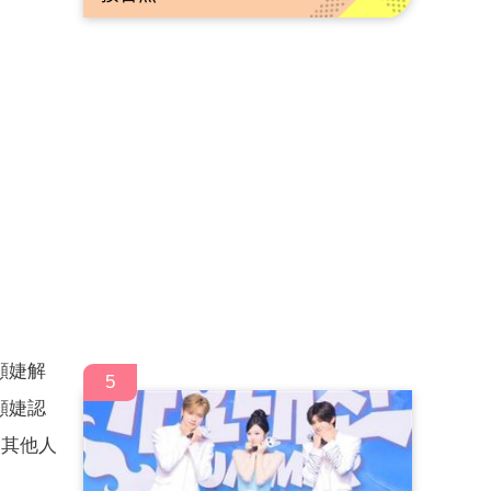
顧婕解
5
顧婕認
和其他人