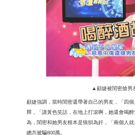
▲顧婕被閨密搶男友
顧婕強調，當時閨密還帶著自己的男友，「四個
釋，「講黃色笑話，在地上打滾啊，她還會喝醉
為，閨密和她男友根本是狼狽為奸，「兩個人就
總共被騙800萬。