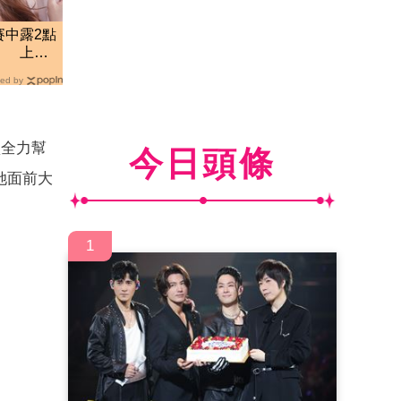
賽中露2點
」 上空
ed by
盡全力幫
今日頭條
她面前大
1