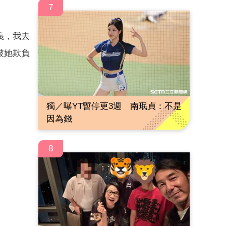
7
義，我去
被她欺負
獨／曝YT暫停更3週 南珉貞：不是
因為錢
8