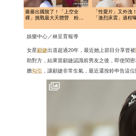
薔薔出國脫了！「上空全
「性愛片」又外洩
裸」挑戰最大天體營 粉紅
「激烈床震」過程
美胸被路人狂讚
搗敏感帶
娛樂中心／林呈育報導
女星
顧婕
出道超過20年，最近她上節目分享曾被
助對方，結果當顧婕認識前男友之後，即使閨密
膽
勾引
，讓顧婕非常生氣，最近還按鈴申告這位