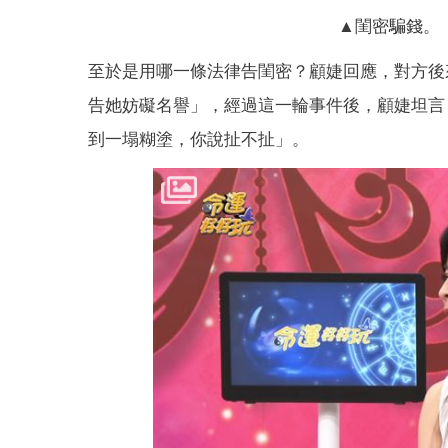
▲閨密騙錢。（
至於是用哪一條法律告閨密？顧婕回應，對方後
告她妨礙名譽」，經過這一輪事件後，顧婕坦言
到一塌糊塗，你說扯不扯」。