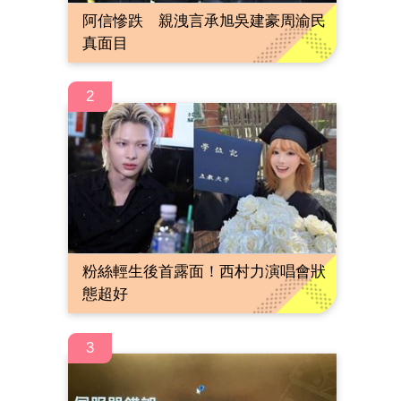
阿信慘跌 親洩言承旭吳建豪周渝民
真面目
2
粉絲輕生後首露面！西村力演唱會狀
態超好
3