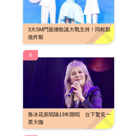
3大SM門面擔歌謠大戰主持！同框顏
值炸裂
6
魯冰花原唱隔13年開唱 台下驚見一
票大咖