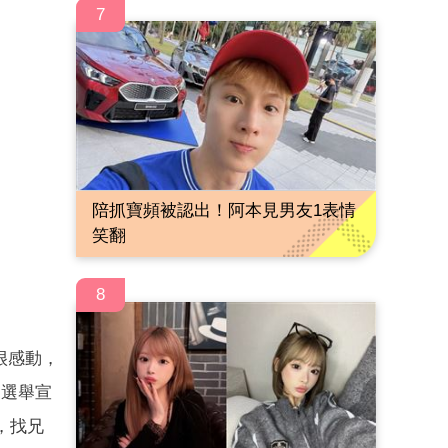
7
陪抓寶頻被認出！阿本見男友1表情
笑翻
8
很感動，
台選舉宣
，找兄