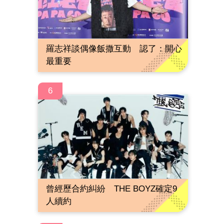
羅志祥談偶像飯撒互動 認了：開心
最重要
6
曾經歷合約糾紛 THE BOYZ確定9
人續約