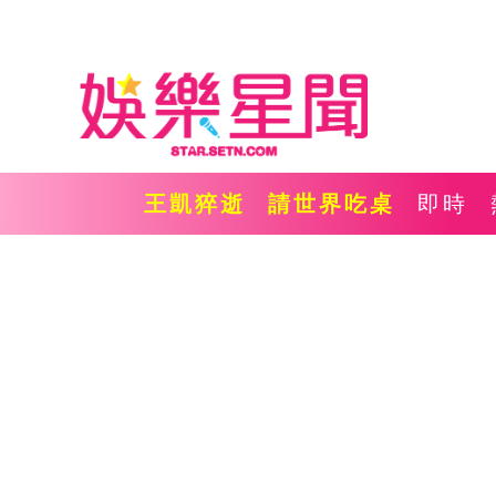
王凱猝逝
請世界吃桌
即時