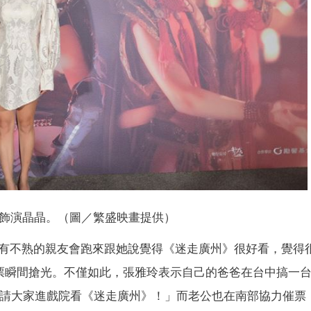
飾演晶晶。（圖／繁盛映畫提供）
有不熟的親友會跑來跟她說覺得《迷走廣州》很好看，覺得
張票瞬間搶光。不僅如此，張雅玲表示自己的爸爸在台中搞一
7日請大家進戲院看《迷走廣州》！」而老公也在南部協力催票