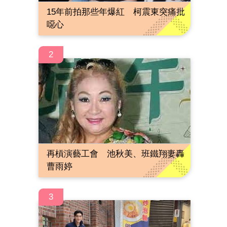
15年前拍那些年爆紅 柯震東突痛批
噁心
2
再槓演藝工會 池秋美、班鐵翔妻轟
曹雨婷
3