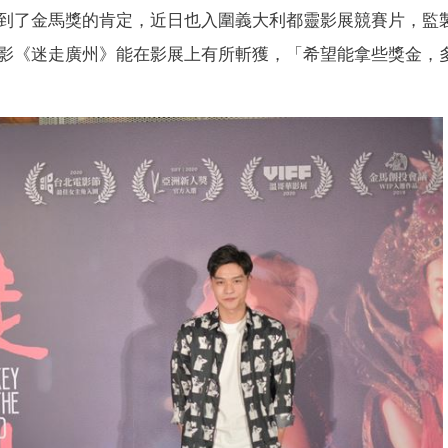
到了金馬獎的肯定，近日也入圍義大利都靈影展競賽片，監
影《迷走廣州》能在影展上有所斬獲，「希望能拿些獎金，