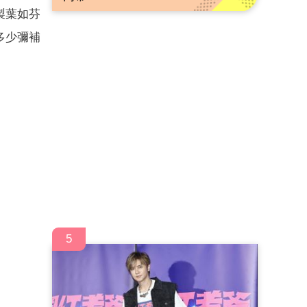
製葉如芬
多少彌補
5