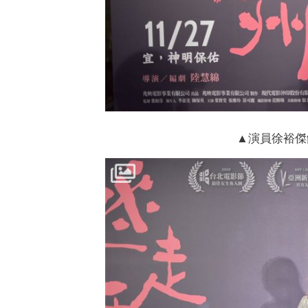
▲演員徐裕傑