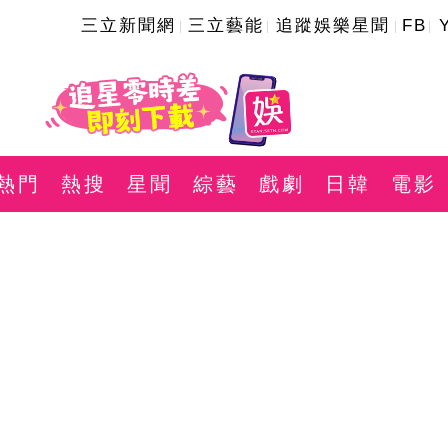
三立新聞網
三立藝能
追蹤娛樂星聞
FB
熱門
熱搜
星聞
綜藝
戲劇
日韓
電影