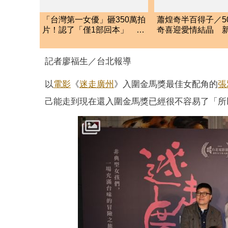
「台灣第一女優」砸350萬拍
蕭煌奇半百得子／5
片！認了「僅1部回本」 超
奇喜迎愛情結晶 
猛鏡頭曝光
「愛妻懷孕3個月」
記者廖福生／台北報導
以
電影
《
迷走廣州
》入圍金馬獎最佳女配角的
張
己能走到現在還入圍金馬獎已經很不容易了「所