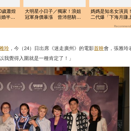
0歲蕭煌
大明星小日子／獨家！浪姐
媽媽是知名女演員！
新婚半年
冠軍身價暴漲 曾沛慈騎共
二代爆「下海月賺
享單機車逛台北
萬」 遭父母斷絕
Recommend
雅玲
，今（24）日出席《迷走廣州》的電影
首映
會，張雅玲
以我覺得入圍就是一種肯定了！」