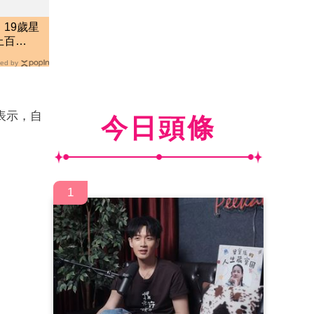
19歲星
上百
往來
ed by
表示，自
今日頭條
1