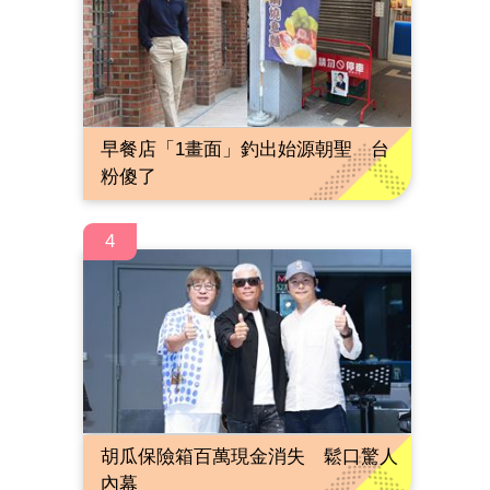
早餐店「1畫面」釣出始源朝聖 台
粉傻了
4
胡瓜保險箱百萬現金消失 鬆口驚人
內幕