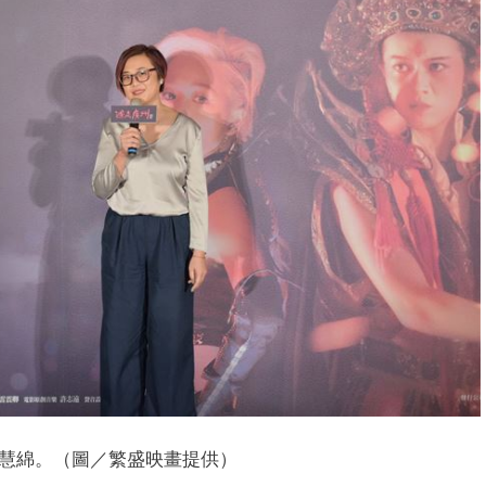
慧綿。（圖／繁盛映畫提供）