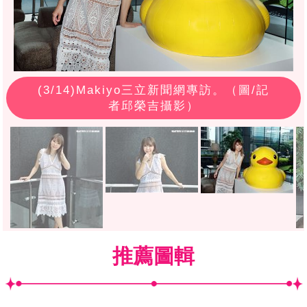
(
3
/14)Makiyo三立新聞網專訪。（圖/記
者邱榮吉攝影）
推薦圖輯