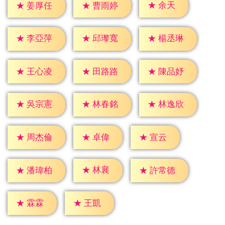
★
余天
★
姜厚任
★
曹雨婷
★
李亞萍
★
邱瓈寬
★
楊丞琳
★
王心凌
★
田路路
★
陳品妤
★
吳宗憲
★
林春銘
★
林逸欣
★
卓偉
★
宣云
★
周杰倫
★
林襄
★
潘瑋柏
★
許常德
★
霖霖
★
王凱