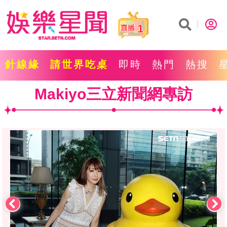
1
針線緣
請世界吃桌
即時
熱門
熱搜
Makiyo三立新聞網專訪