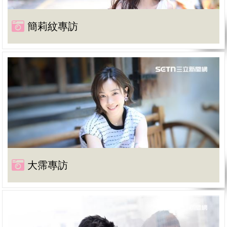
簡莉紋專訪
大霈專訪