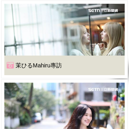
茉ひるMahiru專訪