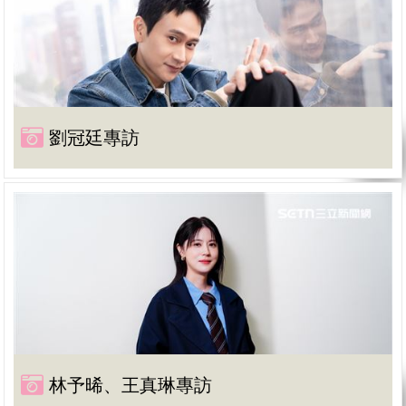
劉冠廷專訪
林予晞、王真琳專訪