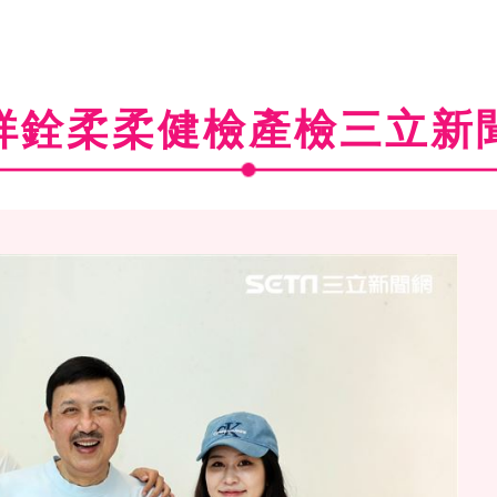
祥銓柔柔健檢產檢三立新