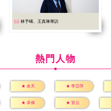
林予晞、王真琳專訪
熱門人物
★
余天
★
李亞萍
★
卓偉
★
宣云