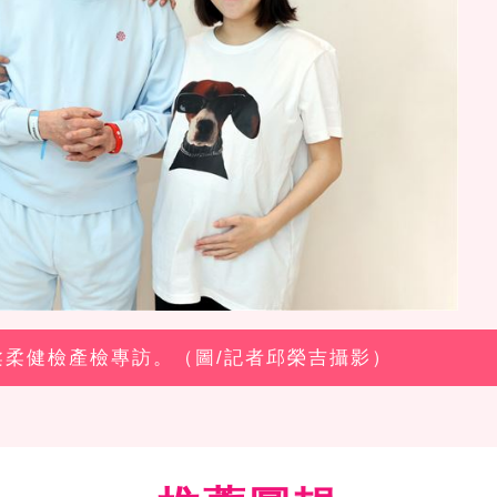
、柔柔健檢產檢專訪。（圖/記者邱榮吉攝影）