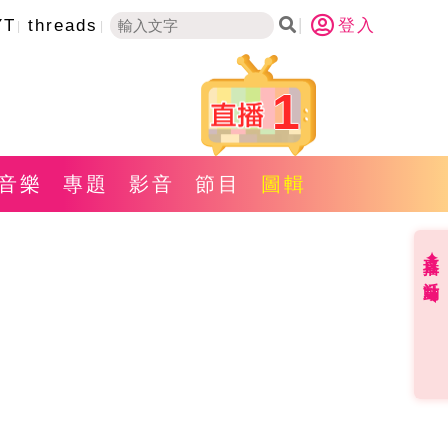
YT
threads
登入
1
音樂
專題
影音
節目
圖輯
直播✦活動