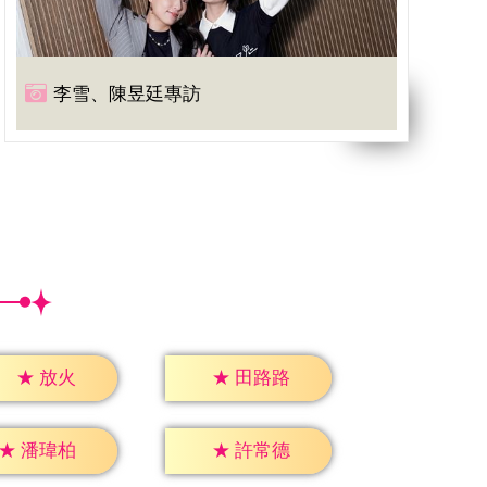
李雪、陳昱廷專訪
★
放火
★
田路路
★
潘瑋柏
★
許常德