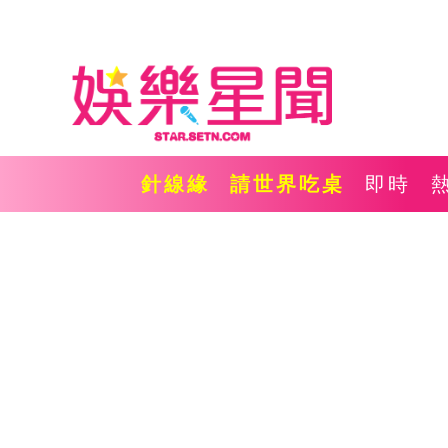
針線緣
請世界吃桌
即時