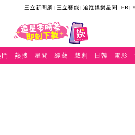
三立新聞網
三立藝能
追蹤娛樂星聞
FB
熱門
熱搜
星聞
綜藝
戲劇
日韓
電影