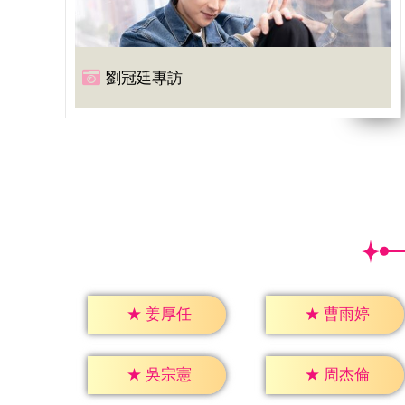
劉冠廷專訪
★
姜厚任
★
曹雨婷
★
吳宗憲
★
周杰倫