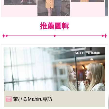
推薦圖輯
茉ひるMahiru專訪