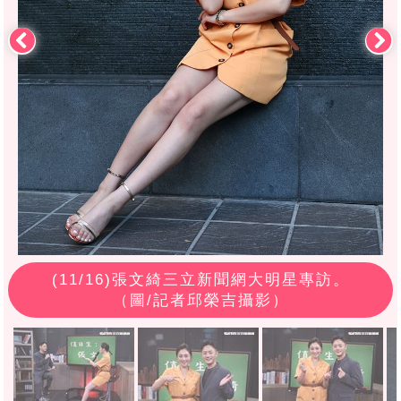
(
11
/16)張文綺三立新聞網大明星專訪。
（圖/記者邱榮吉攝影）