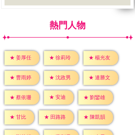
熱門人物
★
姜厚任
★
徐莉玲
★
楊光友
★
曹雨婷
★
沈政男
★
連勝文
★
安迪
★
蔡依珊
★
劉鑾雄
★
甘比
★
田路路
★
陳凱韻