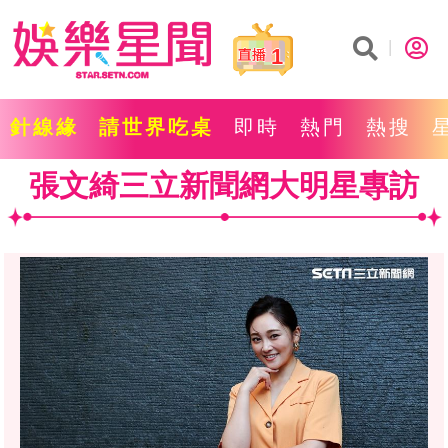
1
針線緣
請世界吃桌
即時
熱門
熱搜
張文綺三立新聞網大明星專訪