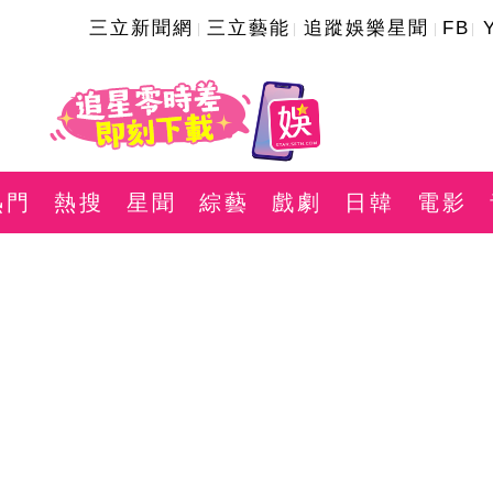
三立新聞網
三立藝能
追蹤娛樂星聞
FB
熱門
熱搜
星聞
綜藝
戲劇
日韓
電影