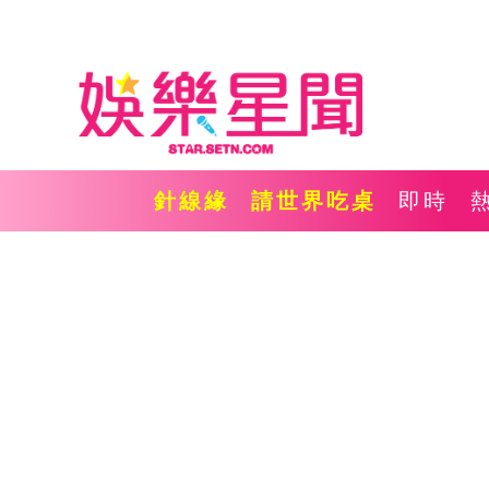
針線緣
請世界吃桌
即時