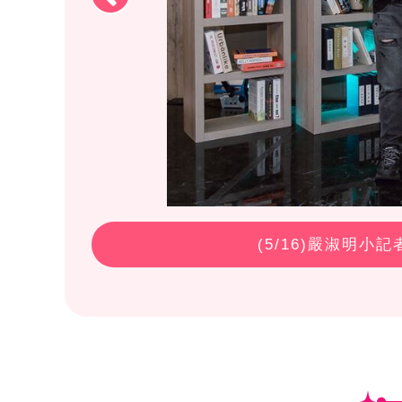
(
5
/16)嚴淑明小