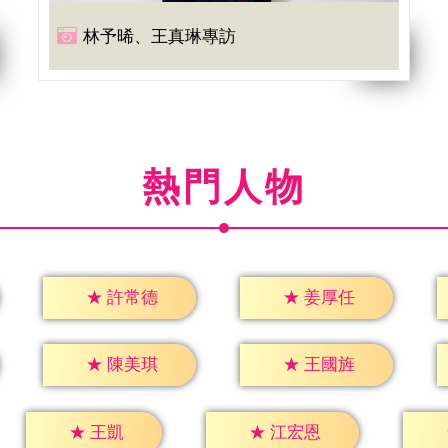
林予晞、王真琳專訪
熱門人物
★
許常德
★
姜厚任
★
陳美琪
★
王國旌
★
王凱
★
江宏恩