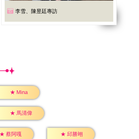
李雪、陳昱廷專訪
★
Mina
★
馬清偉
★
蔡阿嘎
★
邱勝翊