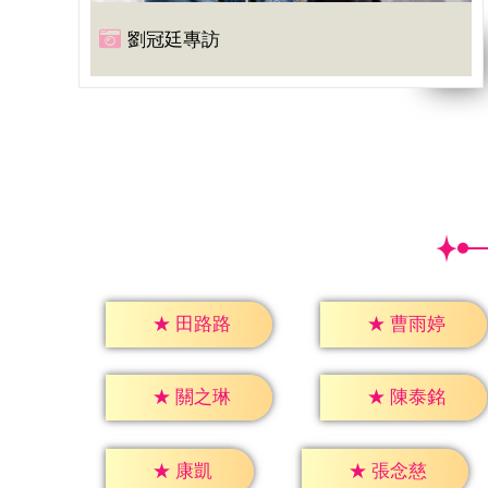
劉冠廷專訪
★
田路路
★
曹雨婷
★
關之琳
★
陳泰銘
★
康凱
★
張念慈