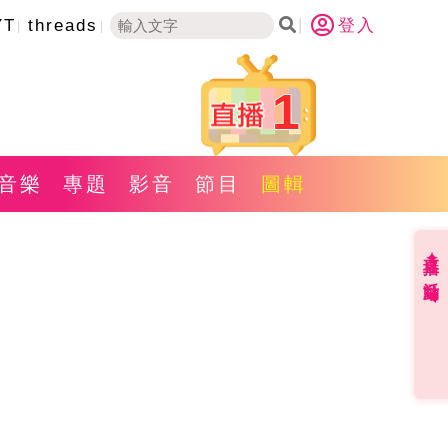
YT
threads
登入
1
音樂
專題
影音
節目
圖輯
直播✦活動