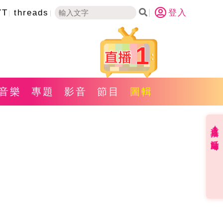
YT
threads
登入
1
音樂
專題
影音
節目
圖輯
直播✦活動