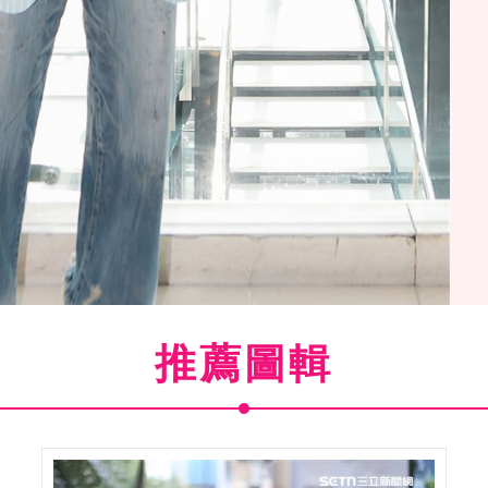
推薦圖輯
三立新聞網專訪。（圖／記者楊澍攝影）