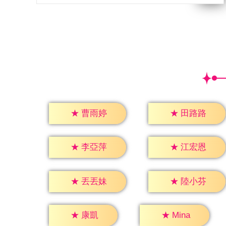
★
曹雨婷
★
田路路
★
李亞萍
★
江宏恩
★
丟丟妹
★
陸小芬
★
康凱
★
Mina