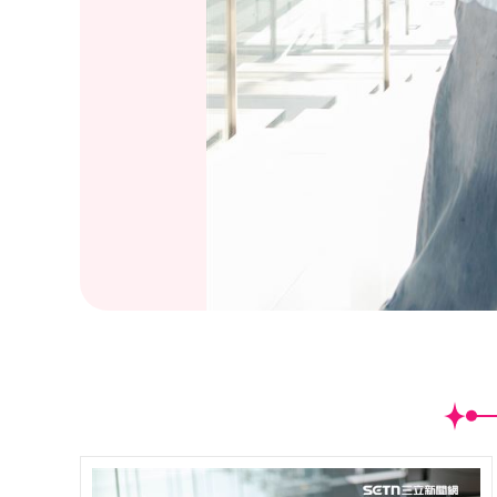
(
4
/14)曾寶儀