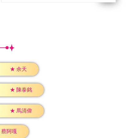
★
余天
★
陳泰銘
★
馬清偉
蔡阿嘎