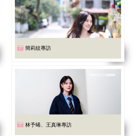
簡莉紋專訪
林予晞、王真琳專訪