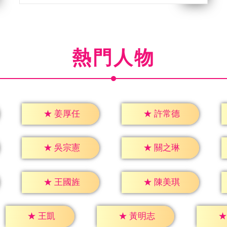
熱門人物
★
姜厚任
★
許常德
★
吳宗憲
★
關之琳
★
王國旌
★
陳美琪
★
王凱
★
黃明志
★