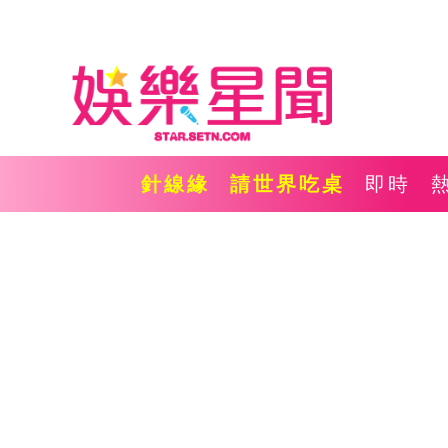
針線緣
請世界吃桌
即時