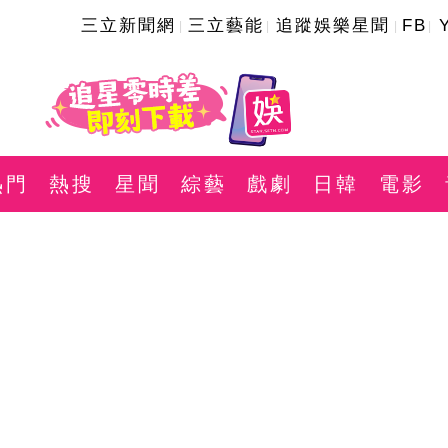
三立新聞網
三立藝能
追蹤娛樂星聞
FB
熱門
熱搜
星聞
綜藝
戲劇
日韓
電影