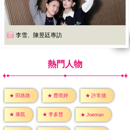
李雪、陳昱廷專訪
熱門人物
★
田路路
★
曹雨婷
★
許常德
★
康凱
★
李多慧
★
Joeman