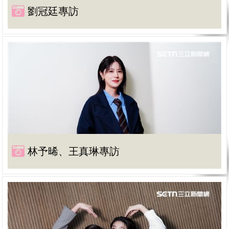
劉冠廷專訪
林予晞、王真琳專訪