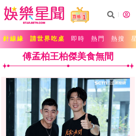
1
針線緣
請世界吃桌
即時
熱門
熱搜
傅孟柏王柏傑美食無間