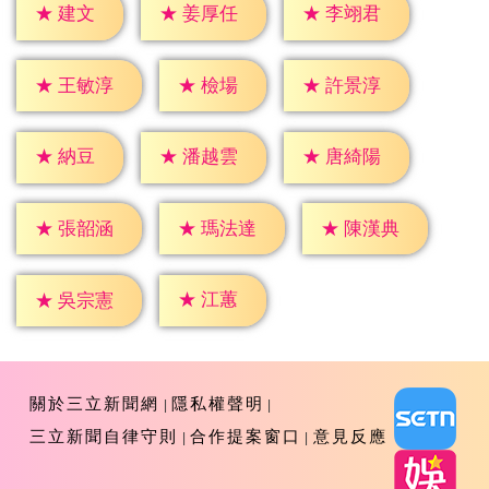
★
建文
★
姜厚任
★
李翊君
★
檢場
★
王敏淳
★
許景淳
★
納豆
★
潘越雲
★
唐綺陽
★
張韶涵
★
瑪法達
★
陳漢典
★
江蕙
★
吳宗憲
關於三立新聞網
隱私權聲明
三立新聞自律守則
合作提案窗口
意見反應