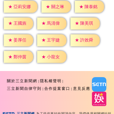
★
關之琳
★
陳泰銘
★
亞莉安娜
★
王國旌
★
馬清偉
★
陳美琪
★
姜厚任
★
王宇婕
★
許效舜
★
鄭仲茵
★
小龍女
關於三立新聞網
隱私權聲明
三立新聞自律守則
合作提案窗口
意見反應
三立新聞網
為了提供更好的閱讀內容，我們使用相關網站技