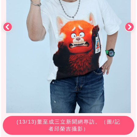
(
13
/13)董至成三立新聞網專訪。（圖/記
者邱榮吉攝影）