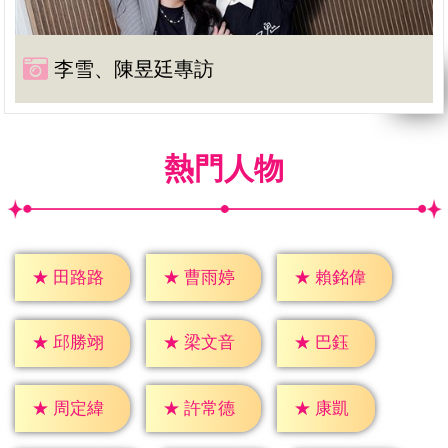
李雪、陳昱廷專訪
熱門人物
★
田路路
★
曹雨婷
★
賴銘偉
★
巴鈺
★
邱勝翊
★
梁文音
★
康凱
★
周定緯
★
許常德