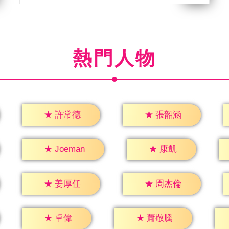
熱門人物
★
許常德
★
張韶涵
★
康凱
★
Joeman
★
姜厚任
★
周杰倫
★
卓偉
★
蕭敬騰