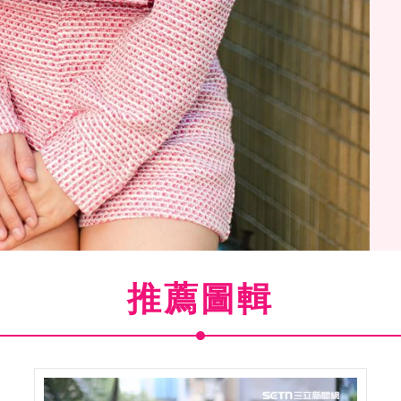
推薦圖輯
三立新聞網專訪。（圖／記者楊澍攝影）