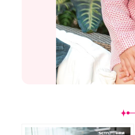
(
5
/19)翁鈺鈞