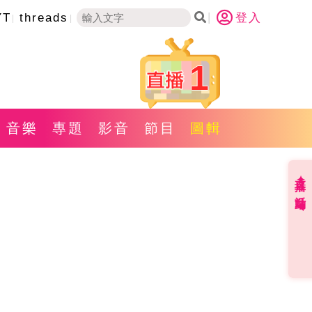
YT
threads
登入
1
音樂
專題
影音
節目
圖輯
直播✦活動