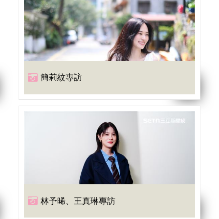
簡莉紋專訪
林予晞、王真琳專訪