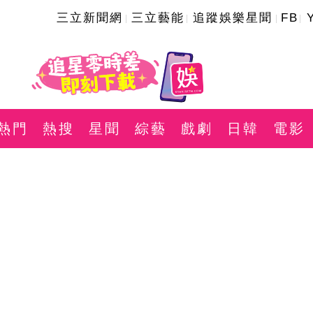
三立新聞網
三立藝能
追蹤娛樂星聞
FB
熱門
熱搜
星聞
綜藝
戲劇
日韓
電影