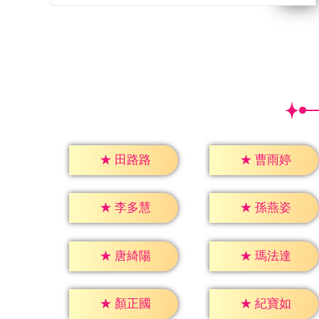
★
田路路
★
曹雨婷
★
李多慧
★
孫燕姿
★
唐綺陽
★
瑪法達
★
顏正國
★
紀寶如