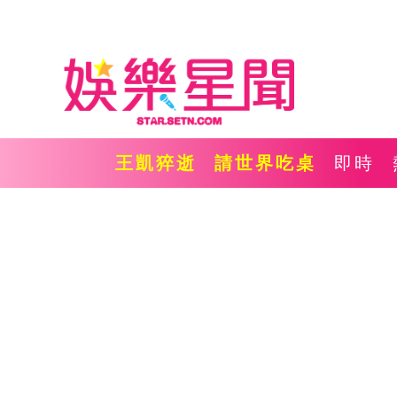
王凱猝逝
請世界吃桌
即時