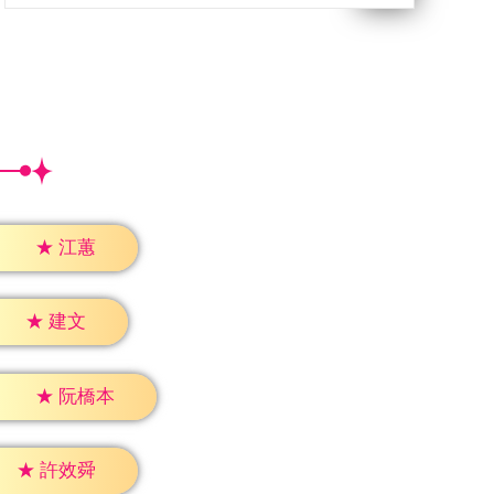
★
江蕙
★
建文
★
阮橋本
★
許效舜