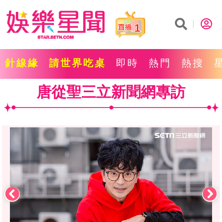
1
針線緣
請世界吃桌
即時
熱門
熱搜
唐從聖三立新聞網專訪