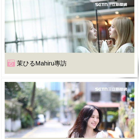
茉ひるMahiru專訪