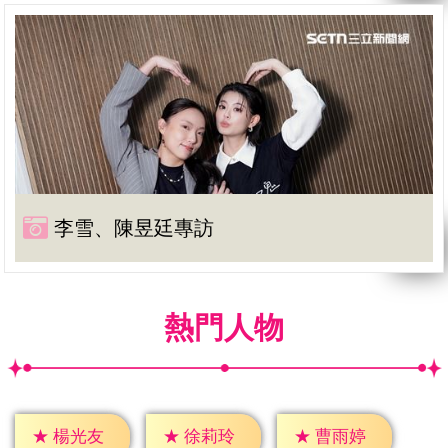
李雪、陳昱廷專訪
熱門人物
★
楊光友
★
徐莉玲
★
曹雨婷