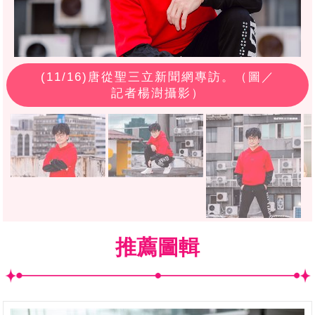
(
11
/16)唐從聖三立新聞網專訪。（圖／
記者楊澍攝影）
推薦圖輯