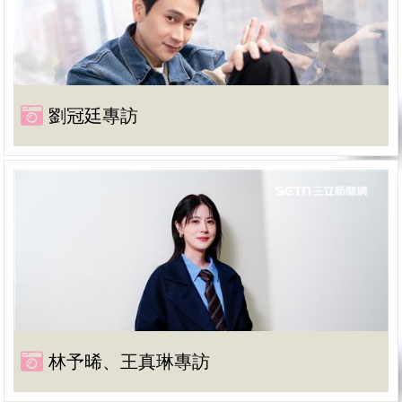
劉冠廷專訪
林予晞、王真琳專訪