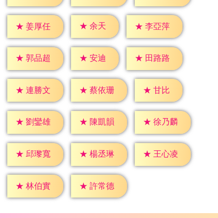
★
余天
★
姜厚任
★
李亞萍
★
安迪
★
郭品超
★
田路路
★
甘比
★
連勝文
★
蔡依珊
★
劉鑾雄
★
陳凱韻
★
徐乃麟
★
邱瓈寬
★
楊丞琳
★
王心凌
★
林伯實
★
許常德