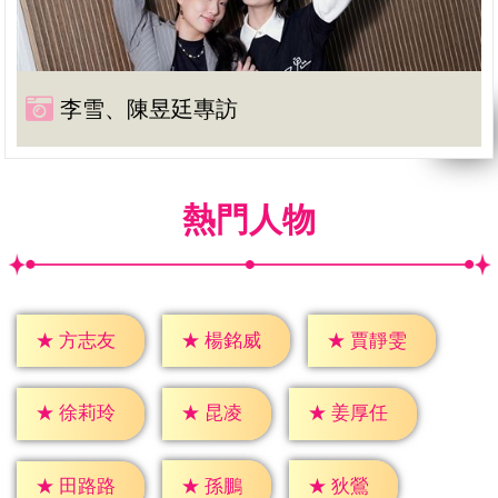
李雪、陳昱廷專訪
熱門人物
★
方志友
★
楊銘威
★
賈靜雯
★
昆凌
★
徐莉玲
★
姜厚任
★
孫鵬
★
狄鶯
★
田路路