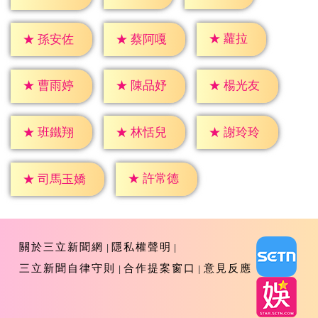
★
蘿拉
★
孫安佐
★
蔡阿嘎
★
曹雨婷
★
陳品妤
★
楊光友
★
班鐵翔
★
林恬兒
★
謝玲玲
★
許常德
★
司馬玉嬌
關於三立新聞網
隱私權聲明
三立新聞自律守則
合作提案窗口
意見反應