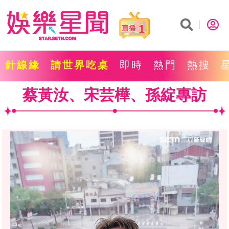
1
針線緣
請世界吃桌
即時
熱門
熱搜
蔡黃汝、宋芸樺、孫綻專訪