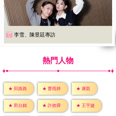
李雪、陳昱廷專訪
熱門人物
★
康凱
★
田路路
★
曹雨婷
★
郭台銘
★
許效舜
★
王宇婕