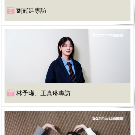
劉冠廷專訪
林予晞、王真琳專訪