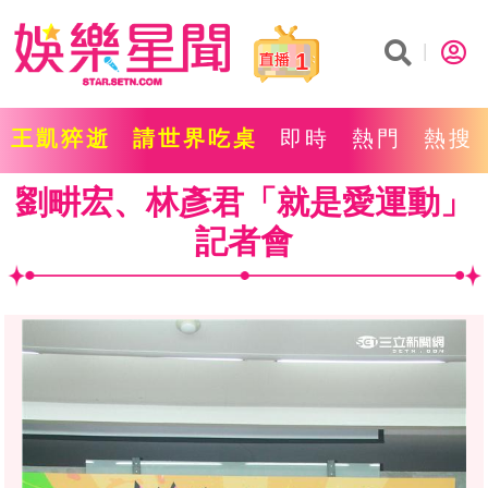
1
王凱猝逝
請世界吃桌
即時
熱門
熱搜
劉畊宏、林彥君「就是愛運動」
記者會