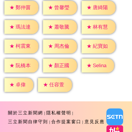
★
鄭仲茵
★
曾馨瑩
★
唐綺陽
★
瑪法達
★
蕭敬騰
★
林有慧
★
柯震東
★
周杰倫
★
紀寶如
★
Selina
★
阮橋本
★
顏正國
★
卓偉
★
任容萱
關於三立新聞網
隱私權聲明
三立新聞自律守則
合作提案窗口
意見反應