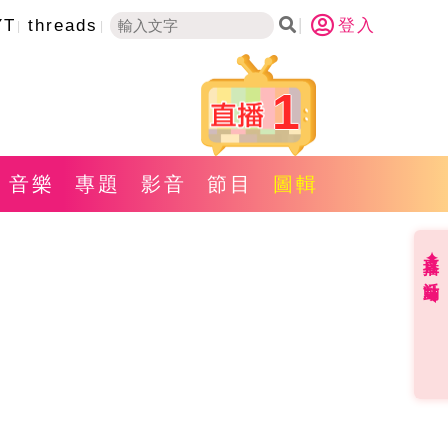
YT
threads
登入
1
音樂
專題
影音
節目
圖輯
直播✦活動