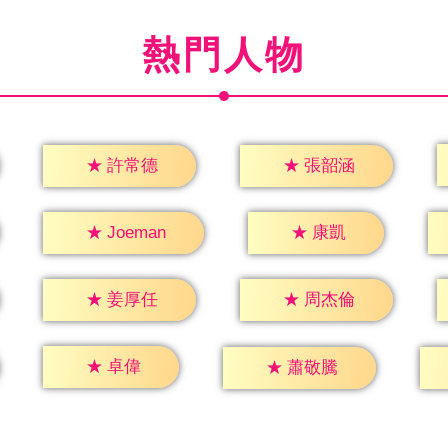
熱門人物
★
許常德
★
張韶涵
★
康凱
★
Joeman
★
姜厚任
★
周杰倫
★
卓偉
★
蕭敬騰