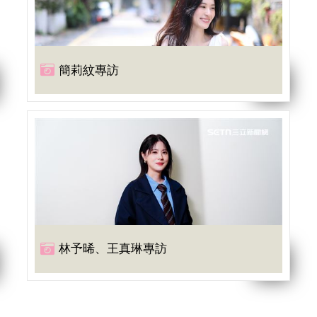
簡莉紋專訪
林予晞、王真琳專訪