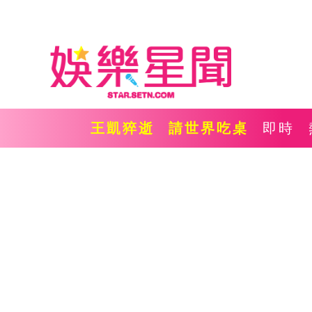
王凱猝逝
請世界吃桌
即時