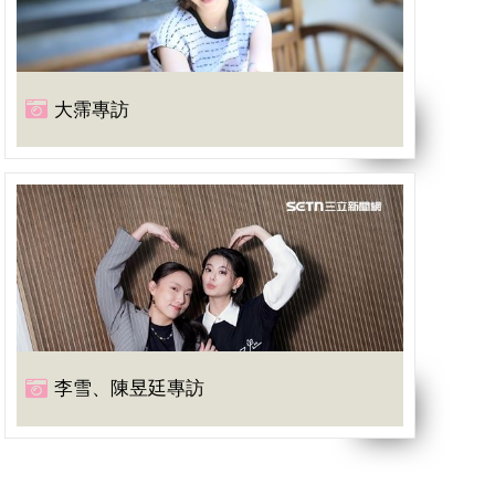
大霈專訪
李雪、陳昱廷專訪