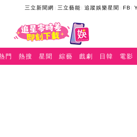
三立新聞網
三立藝能
追蹤娛樂星聞
FB
熱門
熱搜
星聞
綜藝
戲劇
日韓
電影