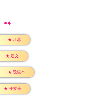
★
江蕙
★
建文
★
阮橋本
★
許效舜