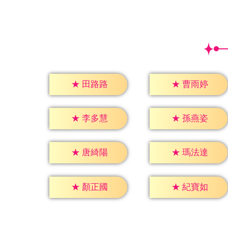
★
田路路
★
曹雨婷
★
李多慧
★
孫燕姿
★
唐綺陽
★
瑪法達
★
顏正國
★
紀寶如