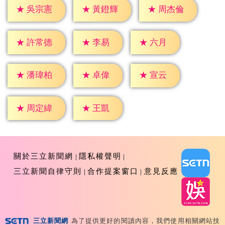
★
吳宗憲
★
黃鐙輝
★
周杰倫
★
李易
★
六月
★
許常德
★
卓偉
★
宣云
★
潘瑋柏
★
王凱
★
周定緯
關於三立新聞網
隱私權聲明
三立新聞自律守則
合作提案窗口
意見反應
三立新聞網
為了提供更好的閱讀內容，我們使用相關網站技