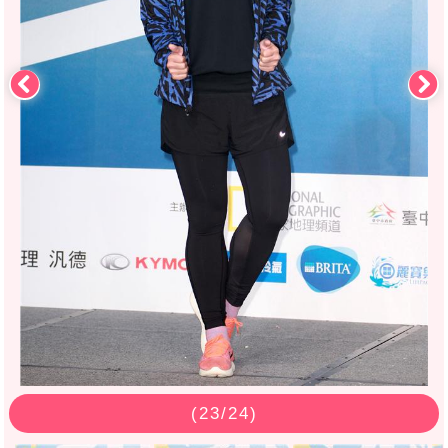
(
23
/24)