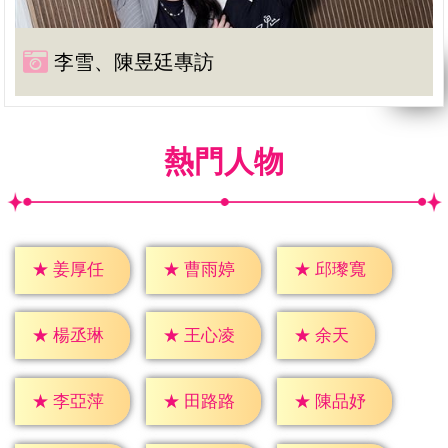
李雪、陳昱廷專訪
熱門人物
★
姜厚任
★
曹雨婷
★
邱瓈寬
★
余天
★
楊丞琳
★
王心凌
★
李亞萍
★
田路路
★
陳品妤