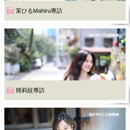
茉ひるMahiru專訪
簡莉紋專訪