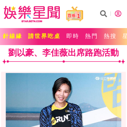
1
針線緣
請世界吃桌
即時
熱門
熱搜
劉以豪、李佳薇出席路跑活動