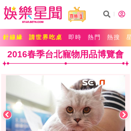
1
針線緣
請世界吃桌
即時
熱門
熱搜
2016春季台北寵物用品博覽會