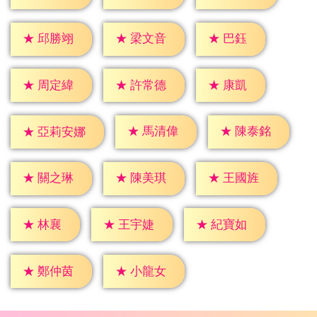
★
巴鈺
★
邱勝翊
★
梁文音
★
康凱
★
周定緯
★
許常德
★
馬清偉
★
陳泰銘
★
亞莉安娜
★
關之琳
★
陳美琪
★
王國旌
★
林襄
★
王宇婕
★
紀寶如
★
鄭仲茵
★
小龍女