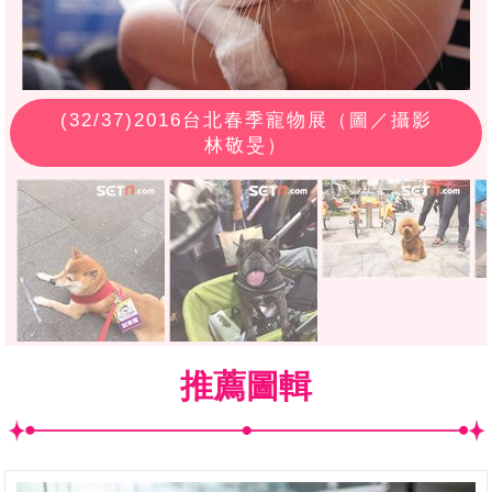
(
32
/37)2016台北春季寵物展（圖／攝影
林敬旻）
推薦圖輯