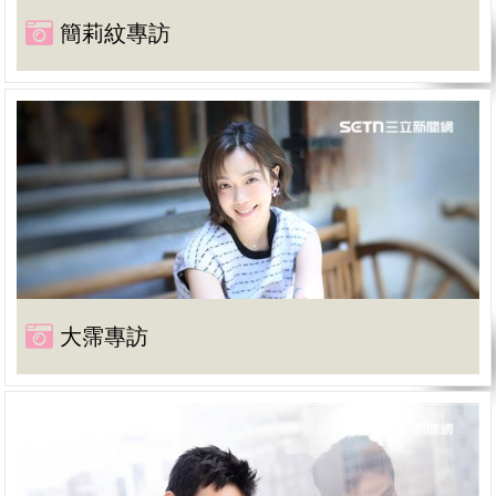
簡莉紋專訪
大霈專訪