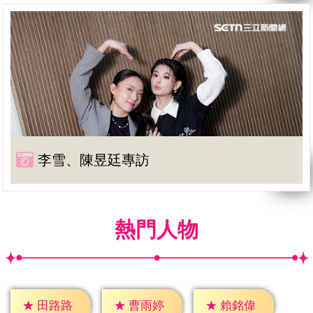
李雪、陳昱廷專訪
熱門人物
★
田路路
★
曹雨婷
★
賴銘偉