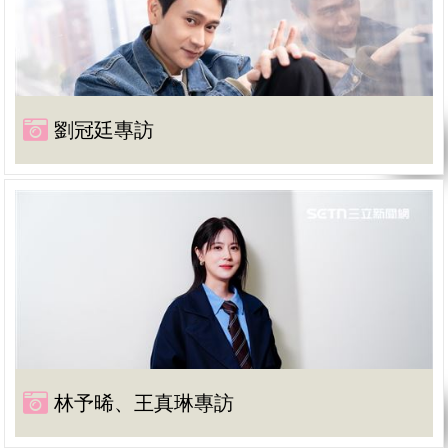
劉冠廷專訪
林予晞、王真琳專訪