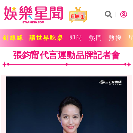
1
針線緣
請世界吃桌
即時
熱門
熱搜
張鈞甯代言運動品牌記者會