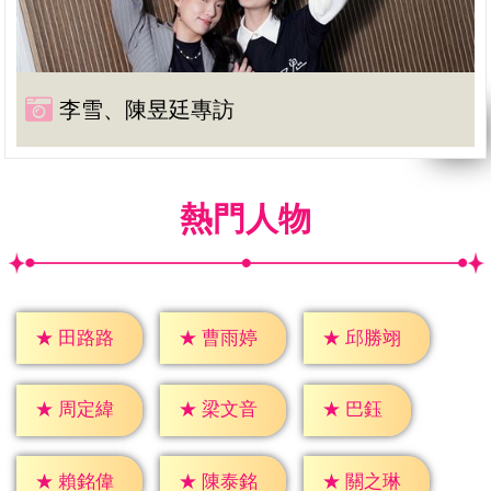
李雪、陳昱廷專訪
熱門人物
★
田路路
★
曹雨婷
★
邱勝翊
★
巴鈺
★
周定緯
★
梁文音
★
賴銘偉
★
陳泰銘
★
關之琳