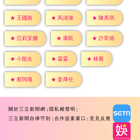
★
王國旌
★
馬清偉
★
陳美琪
★
康凱
★
許常德
★
亞莉安娜
★
霖霖
★
林襄
★
小龍女
★
蔡阿嘎
★
姜厚任
關於三立新聞網
隱私權聲明
三立新聞自律守則
合作提案窗口
意見反應