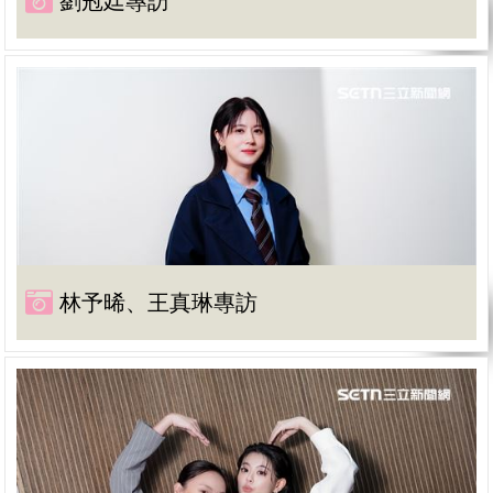
劉冠廷專訪
林予晞、王真琳專訪