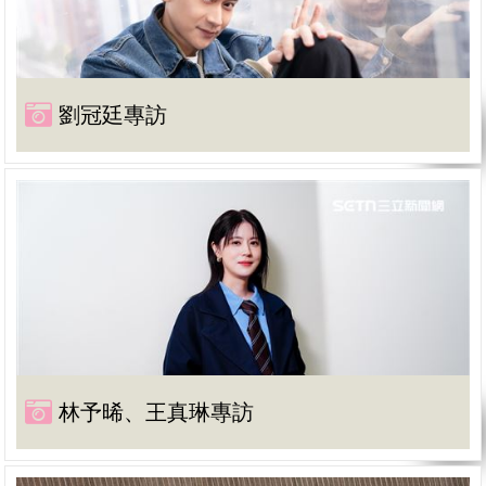
劉冠廷專訪
林予晞、王真琳專訪