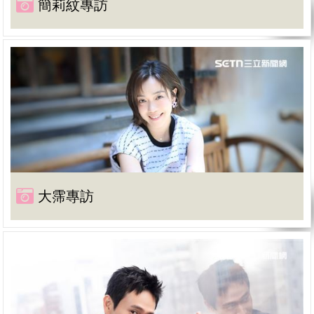
簡莉紋專訪
大霈專訪