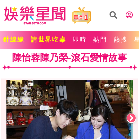
1
針線緣
請世界吃桌
即時
熱門
熱搜
陳怡蓉陳乃榮-滾石愛情故事