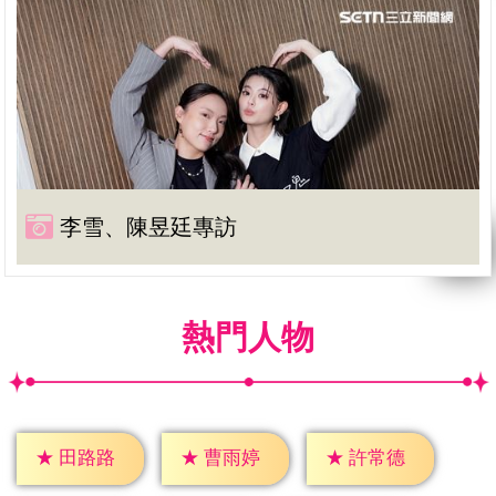
李雪、陳昱廷專訪
熱門人物
★
田路路
★
曹雨婷
★
許常德