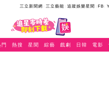
三立新聞網
三立藝能
追蹤娛樂星聞
FB
熱門
熱搜
星聞
綜藝
戲劇
日韓
電影