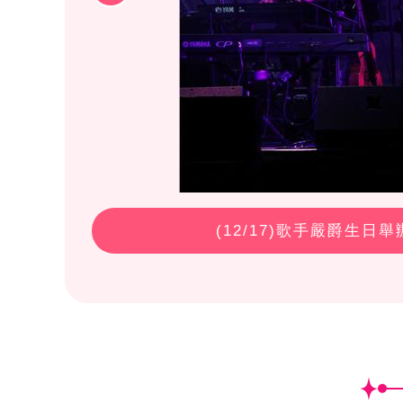
(
12
/17)歌手嚴爵生日