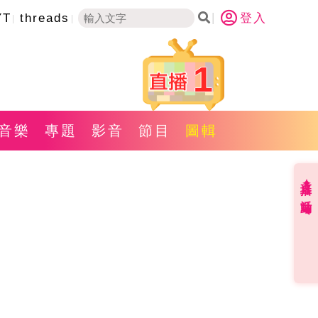
YT
threads
登入
1
音樂
專題
影音
節目
圖輯
直播✦活動