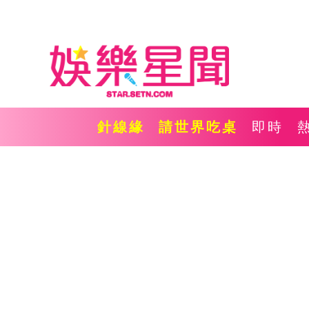
針線緣
請世界吃桌
即時