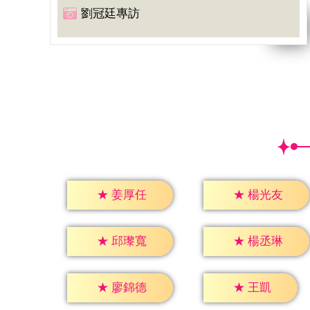
劉冠廷專訪
★
姜厚任
★
楊光友
★
邱瓈寬
★
楊丞琳
★
王凱
★
廖錦德