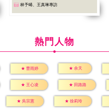
林予晞、王真琳專訪
熱門人物
★
余天
★
曹雨婷
★
王心凌
★
田路路
★
吳宗憲
★
徐莉玲