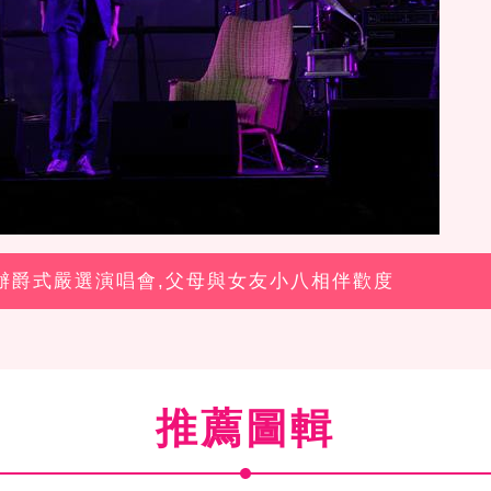
舉辦爵式嚴選演唱會,父母與女友小八相伴歡度
推薦圖輯