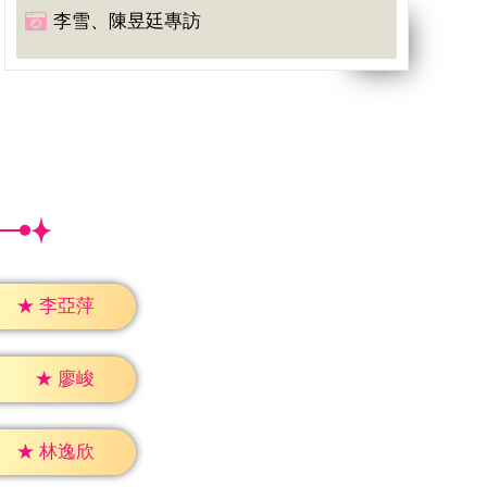
李雪、陳昱廷專訪
★
李亞萍
★
廖峻
★
林逸欣