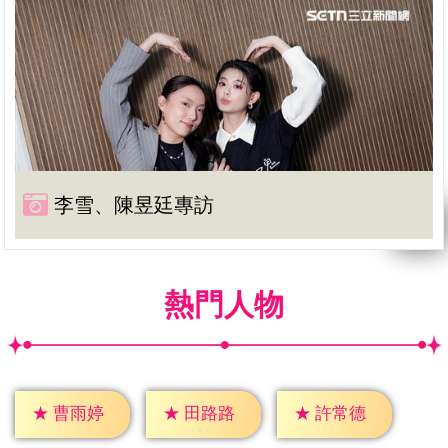
李雪、陳昱廷專訪
熱門人物
★
曹雨婷
★
田路路
★
許常德