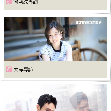
簡莉紋專訪
大霈專訪