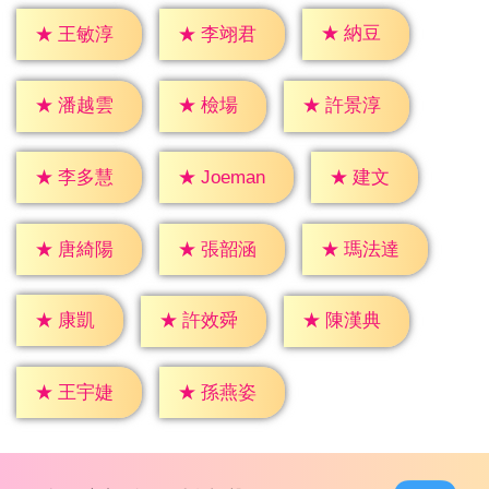
★
納豆
★
王敏淳
★
李翊君
★
檢場
★
潘越雲
★
許景淳
★
建文
★
李多慧
★
Joeman
★
唐綺陽
★
張韶涵
★
瑪法達
★
康凱
★
許效舜
★
陳漢典
★
王宇婕
★
孫燕姿