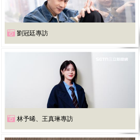
劉冠廷專訪
林予晞、王真琳專訪