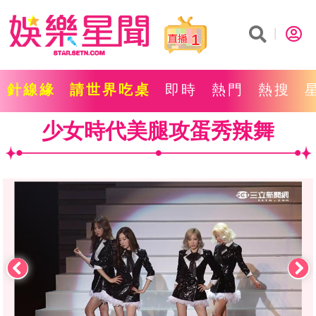
1
針線緣
請世界吃桌
即時
熱門
熱搜
少女時代美腿攻蛋秀辣舞