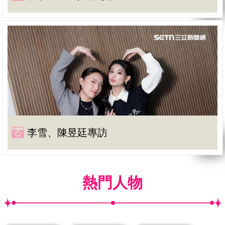
李雪、陳昱廷專訪
熱門人物