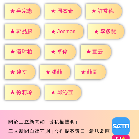
★
吳宗憲
★
周杰倫
★
許常德
★
郭品超
★
李多慧
★
Joeman
★
卓偉
★
宣云
★
潘瑋柏
★
建文
★
張菲
★
菲哥
★
徐莉玲
★
邱沁宜
關於三立新聞網
隱私權聲明
三立新聞自律守則
合作提案窗口
意見反應