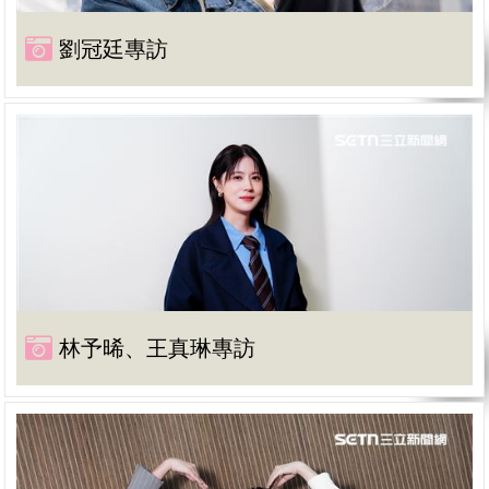
劉冠廷專訪
林予晞、王真琳專訪