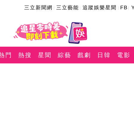
三立新聞網
三立藝能
追蹤娛樂星聞
FB
熱門
熱搜
星聞
綜藝
戲劇
日韓
電影