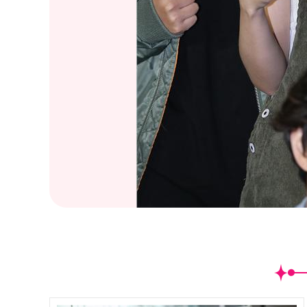
(
20
/25)紀錄片"讓我回家"在台首
席