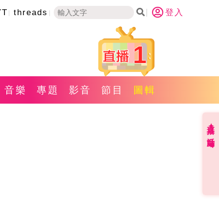
YT
threads
登入
1
音樂
專題
影音
節目
圖輯
直播✦活動