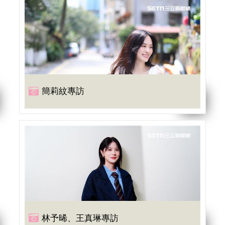
簡莉紋專訪
林予晞、王真琳專訪