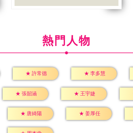
熱門人物
★
許常德
★
李多慧
★
張韶涵
★
王宇婕
★
唐綺陽
★
姜厚任