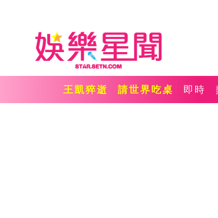
王凱猝逝
請世界吃桌
即時