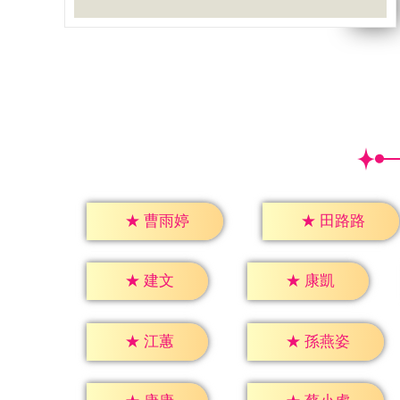
★
曹雨婷
★
田路路
★
建文
★
康凱
★
江蕙
★
孫燕姿