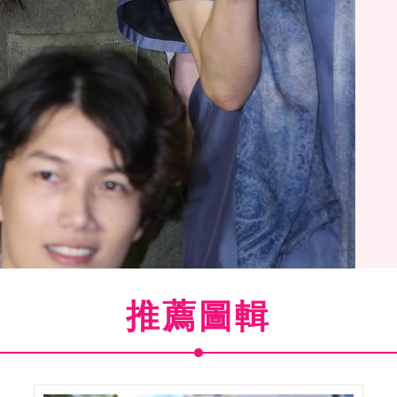
推薦圖輯
映,孟耿如.五熊.張本渝.葉天倫.李志希.李志奇等藝人齊
為動物與環境議題發聲