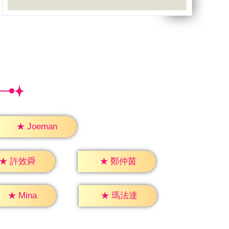
★
Joeman
★
許效舜
★
鄭仲茵
★
Mina
★
瑪法達