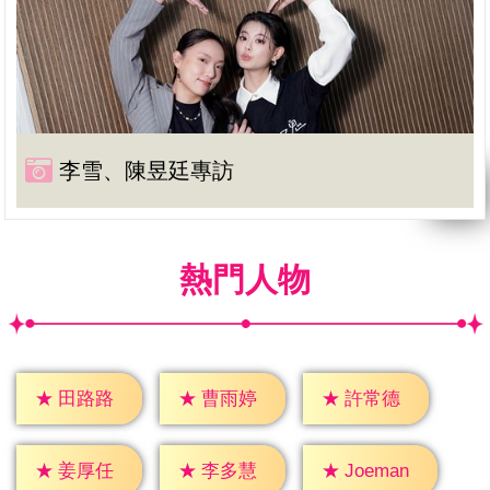
李雪、陳昱廷專訪
熱門人物
★
田路路
★
曹雨婷
★
許常德
★
姜厚任
★
李多慧
★
Joeman