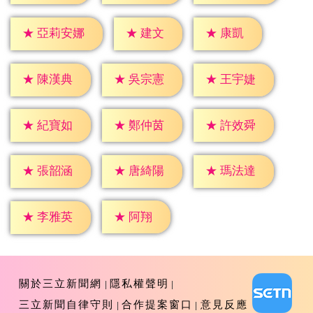
★
建文
★
康凱
★
亞莉安娜
★
陳漢典
★
吳宗憲
★
王宇婕
★
紀寶如
★
鄭仲茵
★
許效舜
★
張韶涵
★
唐綺陽
★
瑪法達
★
阿翔
★
李雅英
關於三立新聞網
隱私權聲明
三立新聞自律守則
合作提案窗口
意見反應