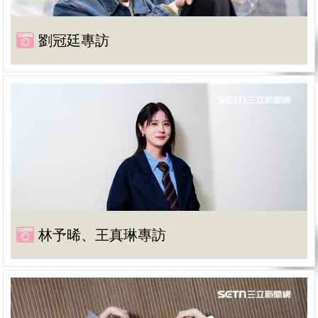
劉冠廷專訪
林予晞、王真琳專訪