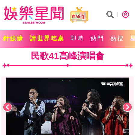
1
針線緣
請世界吃桌
即時
熱門
熱搜
民歌41高峰演唱會