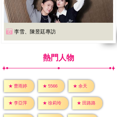
李雪、陳昱廷專訪
熱門人物
★
余天
★
5566
★
曹雨婷
★
李亞萍
★
徐莉玲
★
田路路