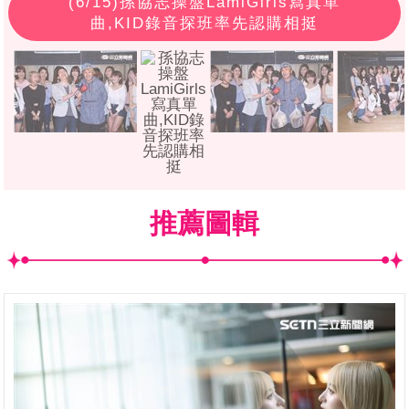
(
6
/15)孫協志操盤LamiGirls寫真單
曲,KID錄音探班率先認購相挺
推薦圖輯