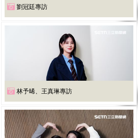
劉冠廷專訪
林予晞、王真琳專訪