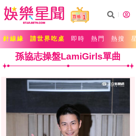
1
針線緣
請世界吃桌
即時
熱門
熱搜
孫協志操盤LamiGirls單曲