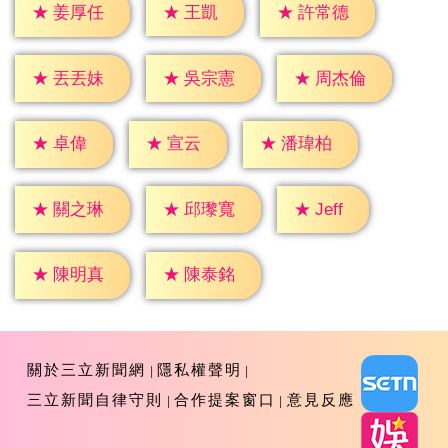
★
王凱
★
姜厚任
★
許常德
★
丟丟妹
★
吳宗憲
★
周杰倫
★
卓偉
★
宣云
★
潘瑋柏
★
Jeff
★
關之琳
★
邱瓈寬
★
陳明真
★
陳泰銘
關於三立新聞網
隱私權聲明
三立新聞自律守則
合作提案窗口
意見反應