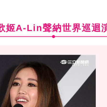
歌姬A-Lin聲納世界巡迴