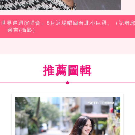
nar聲納世界巡迴演唱會」8月返場唱回台北小巨蛋。（記者
榮吉/攝影）
推薦圖輯