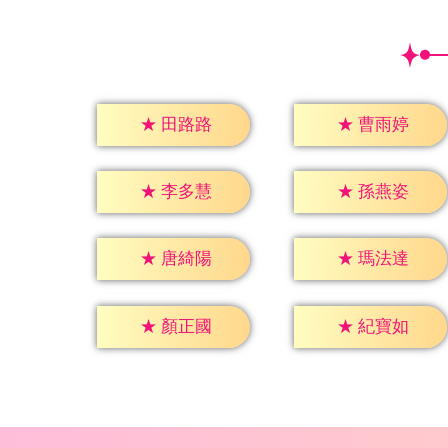
★
田路路
★
曹雨婷
★
李多慧
★
孫燕姿
★
唐綺陽
★
瑪法達
★
顏正國
★
紀寶如