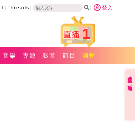
YT
threads
登入
1
音樂
專題
影音
節目
圖輯
直播✦活動