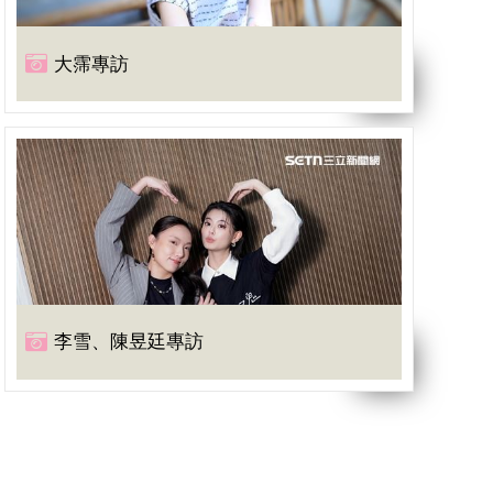
大霈專訪
李雪、陳昱廷專訪