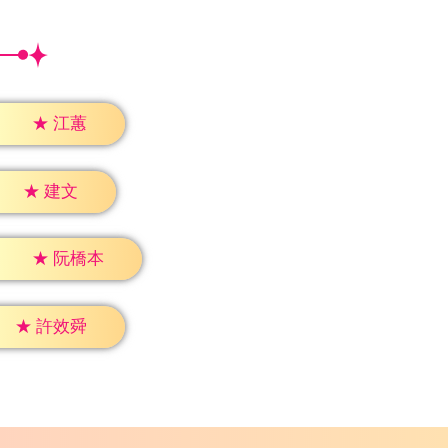
★
江蕙
★
建文
★
阮橋本
★
許效舜