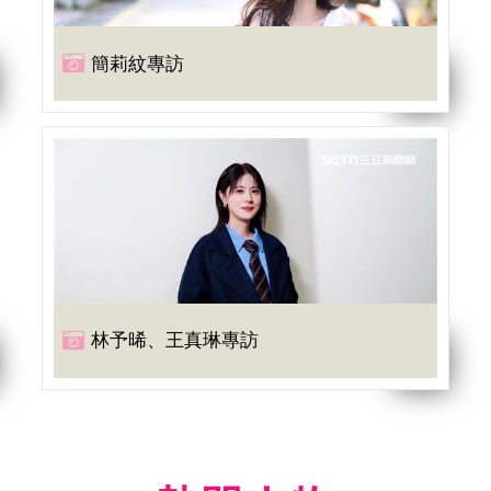
簡莉紋專訪
林予晞、王真琳專訪