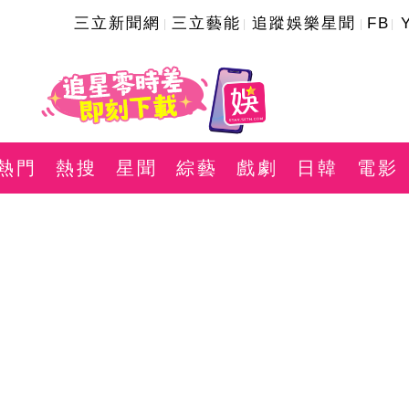
三立新聞網
三立藝能
追蹤娛樂星聞
FB
熱門
熱搜
星聞
綜藝
戲劇
日韓
電影