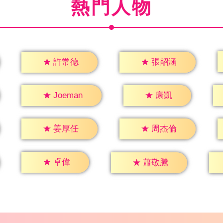
熱門人物
★
許常德
★
張韶涵
★
康凱
★
Joeman
★
姜厚任
★
周杰倫
★
卓偉
★
蕭敬騰