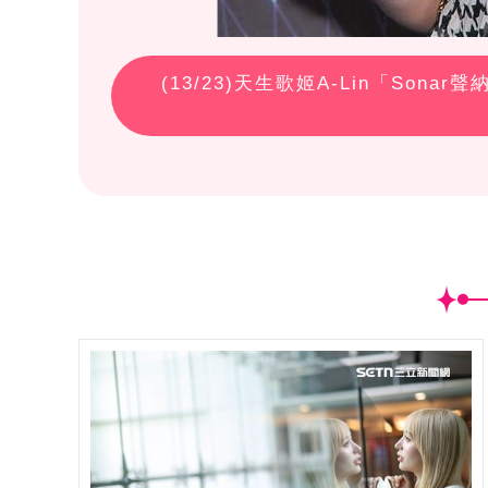
(
13
/23)天生歌姬A-Lin「So