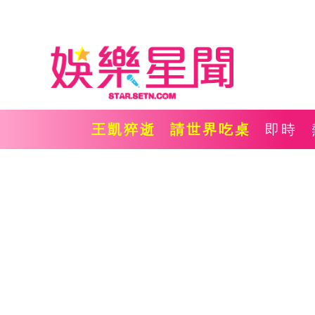
王凱猝逝
請世界吃桌
即時