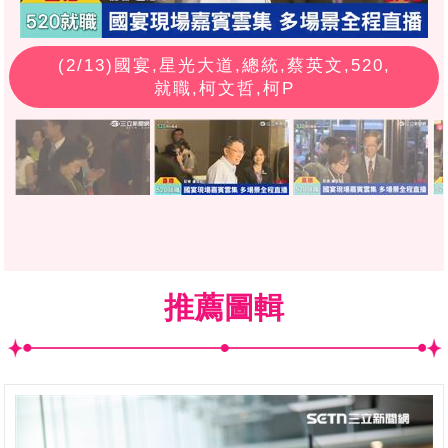
(
2
/13)國宴,星光大道,總統,蔡英文,520,
就職,柯文哲,柯P
推薦圖輯