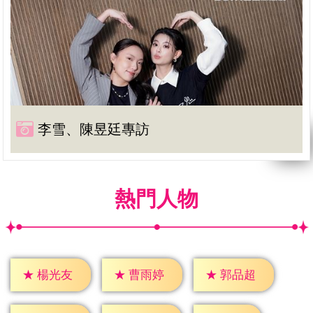
李雪、陳昱廷專訪
熱門人物
★
楊光友
★
曹雨婷
★
郭品超