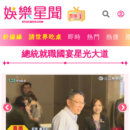
1
針線緣
請世界吃桌
即時
熱門
熱搜
總統就職國宴星光大道