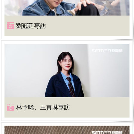
劉冠廷專訪
林予晞、王真琳專訪