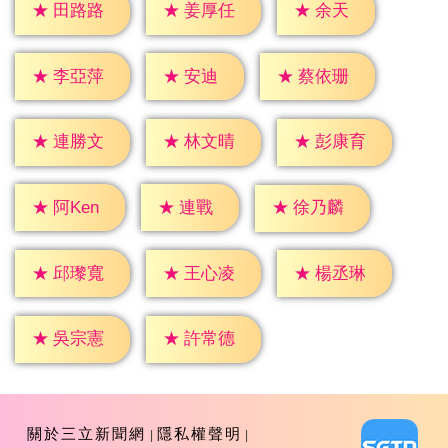
★
余天
★
田路路
★
姜厚任
★
安迪
★
李亞萍
★
蔡依珊
★
連勝文
★
林文晴
★
彭康育
★
連戰
★
阿Ken
★
徐乃麟
★
邱瓈寬
★
王心凌
★
楊丞琳
★
吳宗憲
★
許常德
關於三立新聞網
隱私權聲明