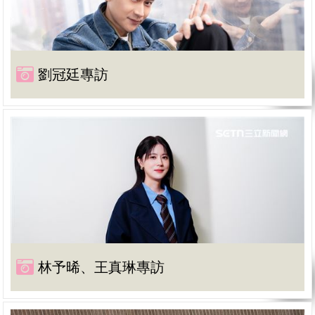
劉冠廷專訪
林予晞、王真琳專訪