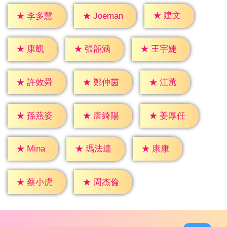
★
建文
★
李多慧
★
Joeman
★
康凱
★
張韶涵
★
王宇婕
★
江蕙
★
許效舜
★
鄭仲茵
★
孫燕姿
★
唐綺陽
★
姜厚任
★
康康
★
Mina
★
瑪法達
★
蔡小虎
★
周杰倫