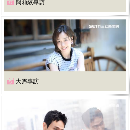
簡莉紋專訪
大霈專訪