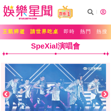
1
王凱猝逝
請世界吃桌
即時
熱門
熱搜
SpeXial演唱會