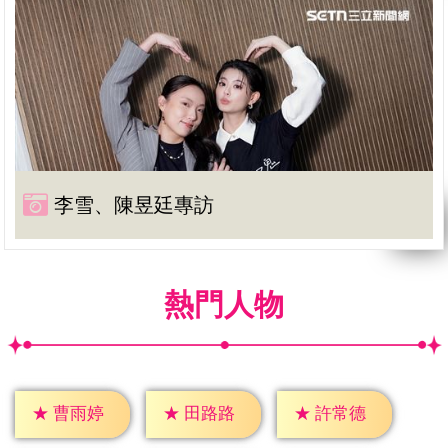
李雪、陳昱廷專訪
熱門人物
★
曹雨婷
★
田路路
★
許常德