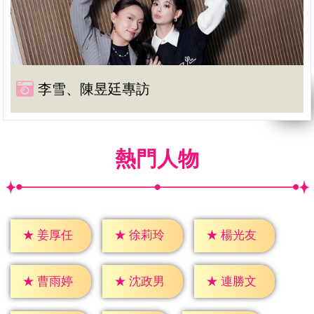
李雪、陳昱廷專訪
熱門人物
★
姜厚任
★
徐莉玲
★
楊光友
★
曹雨婷
★
沈政男
★
連勝文