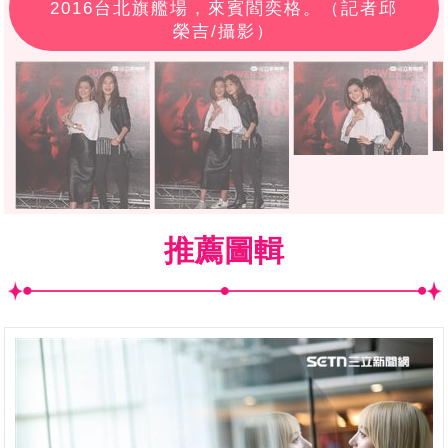
2016台北旗艦場，來賓閻奕格。（記者邱
榮吉/攝影）
推薦圖輯