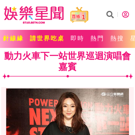
1
針線緣
請世界吃桌
即時
熱門
熱搜
動力火車下一站世界巡迴演唱會
嘉賓