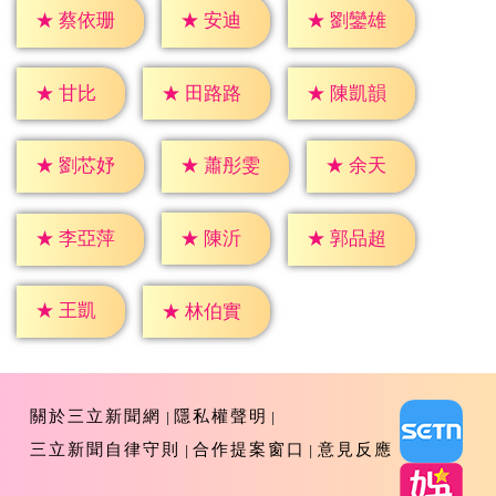
★
安迪
★
蔡依珊
★
劉鑾雄
★
甘比
★
田路路
★
陳凱韻
★
余天
★
劉芯妤
★
蕭彤雯
★
陳沂
★
李亞萍
★
郭品超
★
王凱
★
林伯實
關於三立新聞網
隱私權聲明
三立新聞自律守則
合作提案窗口
意見反應