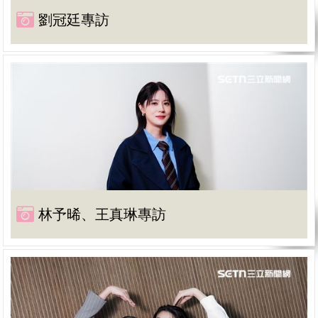
劉冠廷專訪
林予晞、王真琳專訪