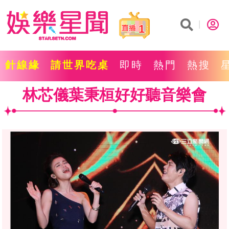
1
針線緣
請世界吃桌
即時
熱門
熱搜
林芯儀葉秉桓好好聽音樂會