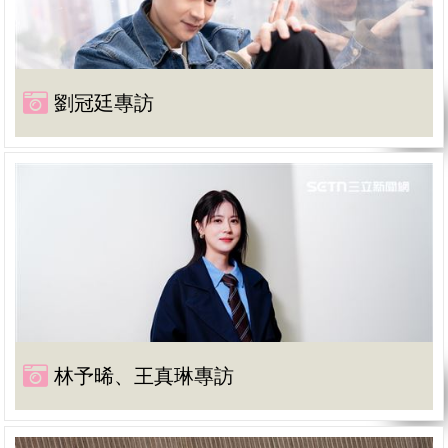
劉冠廷專訪
林予晞、王真琳專訪