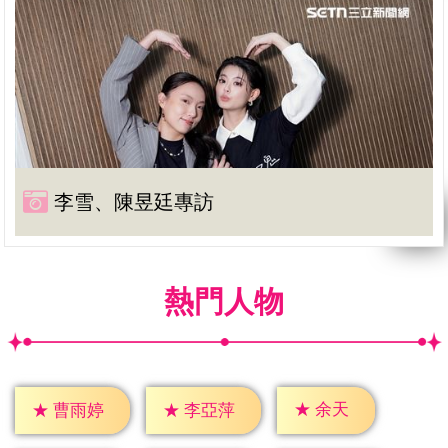
李雪、陳昱廷專訪
熱門人物
★
余天
★
曹雨婷
★
李亞萍