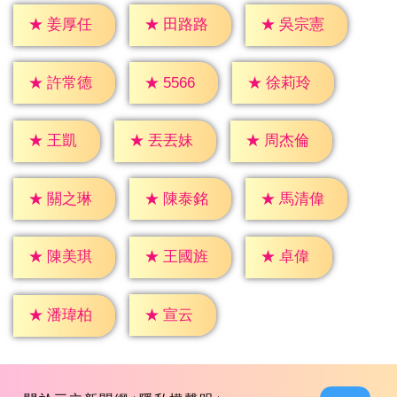
★
姜厚任
★
田路路
★
吳宗憲
★
5566
★
許常德
★
徐莉玲
★
王凱
★
丟丟妹
★
周杰倫
★
關之琳
★
陳泰銘
★
馬清偉
★
卓偉
★
陳美琪
★
王國旌
★
宣云
★
潘瑋柏