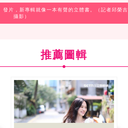
事」發片，新專輯就像一本有聲的立體書。（記者邱榮吉
攝影）
推薦圖輯