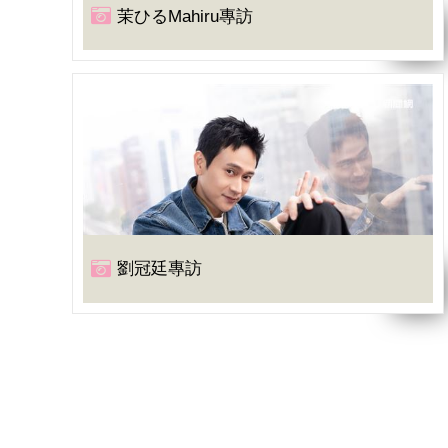
茉ひるMahiru專訪
劉冠廷專訪