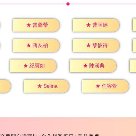
★
曾馨瑩
★
曹雨婷
★
蔣友柏
★
黎彼得
★
紀寶如
★
陳漢典
★
Selina
★
任容萱