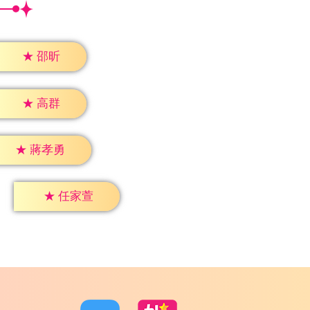
★
邵昕
★
高群
★
蔣孝勇
★
任家萱