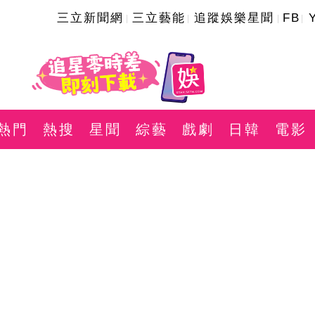
三立新聞網
三立藝能
追蹤娛樂星聞
FB
熱門
熱搜
星聞
綜藝
戲劇
日韓
電影