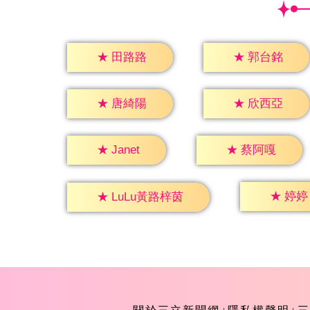
★
田路路
★
郭台銘
★
唐綺陽
★
欣西亞
★
Janet
★
蔡阿嘎
★
婷婷
★
LuLu黃路梓茵