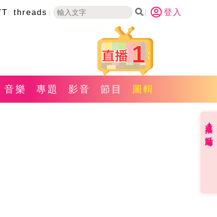
YT
threads
登入
1
音樂
專題
影音
節目
圖輯
直播✦活動