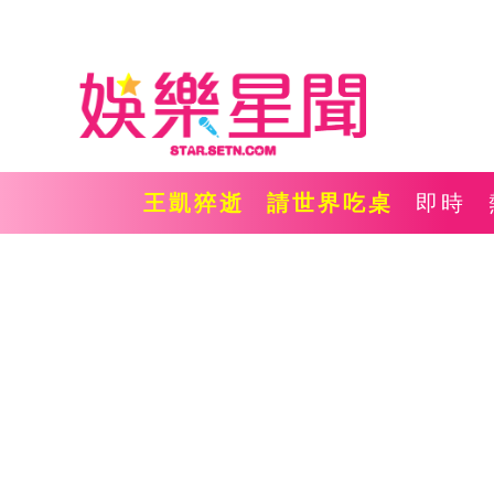
王凱猝逝
請世界吃桌
即時