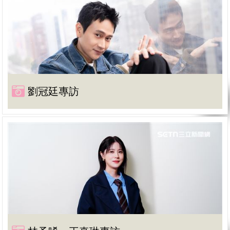
劉冠廷專訪