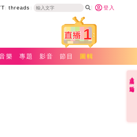
YT
threads
登入
1
音樂
專題
影音
節目
圖輯
直播✦活動