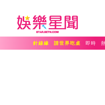
針線緣
請世界吃桌
即時