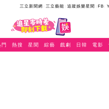
三立新聞網
三立藝能
追蹤娛樂星聞
FB
熱門
熱搜
星聞
綜藝
戲劇
日韓
電影