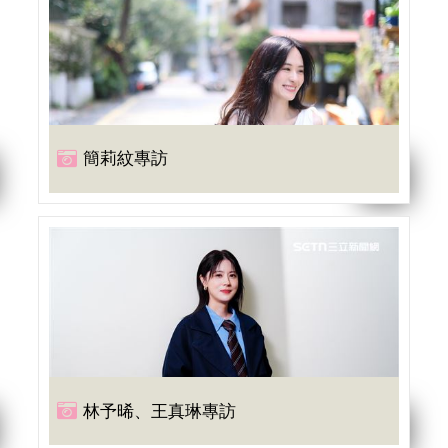
簡莉紋專訪
林予晞、王真琳專訪