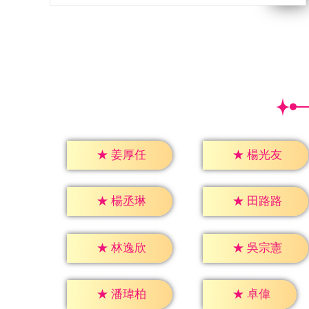
★
姜厚任
★
楊光友
★
楊丞琳
★
田路路
★
林逸欣
★
吳宗憲
★
卓偉
★
潘瑋柏