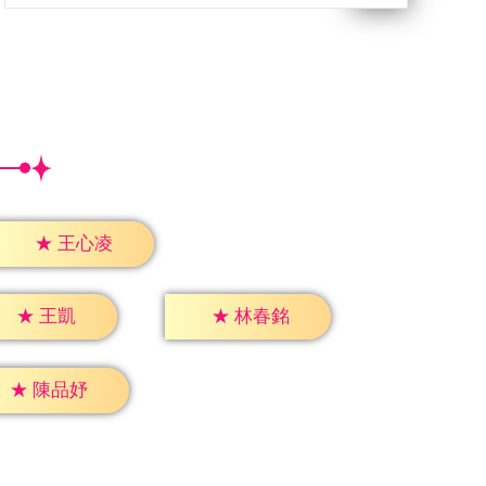
★
王心凌
★
王凱
★
林春銘
★
陳品妤