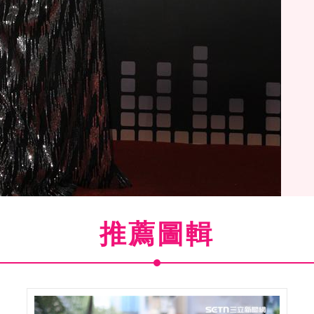
推薦圖輯
(
36
/40)