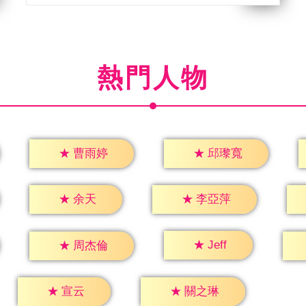
熱門人物
★
曹雨婷
★
邱瓈寬
★
余天
★
李亞萍
★
Jeff
★
周杰倫
★
宣云
★
關之琳