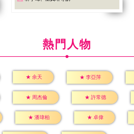
熱門人物
★
余天
★
李亞萍
★
周杰倫
★
許常德
★
卓偉
★
潘瑋柏