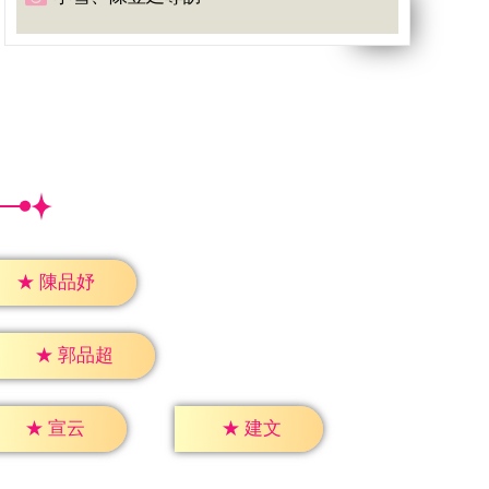
★
陳品妤
★
郭品超
★
宣云
★
建文