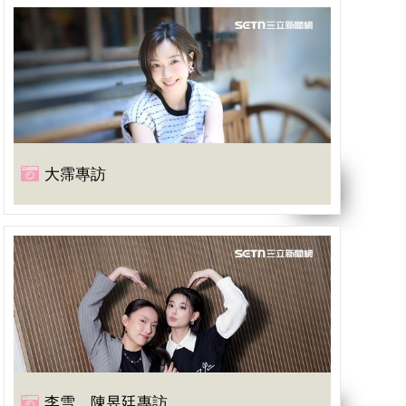
大霈專訪
李雪、陳昱廷專訪