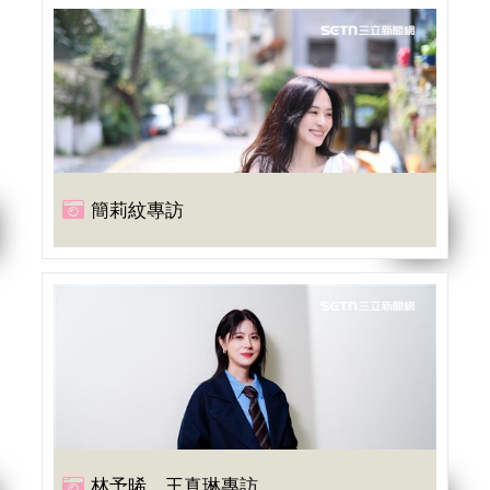
簡莉紋專訪
林予晞、王真琳專訪