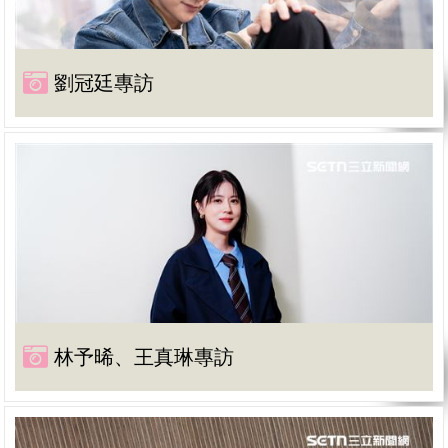
劉冠廷專訪
林予晞、王真琳專訪