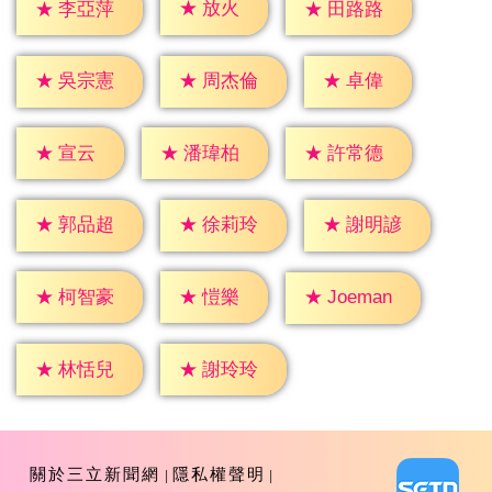
★
放火
★
李亞萍
★
田路路
★
卓偉
★
吳宗憲
★
周杰倫
★
宣云
★
潘瑋柏
★
許常德
★
郭品超
★
徐莉玲
★
謝明諺
★
愷樂
★
柯智豪
★
Joeman
★
林恬兒
★
謝玲玲
關於三立新聞網
隱私權聲明