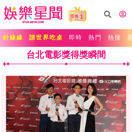
1
針線緣
請世界吃桌
即時
熱門
熱搜
台北電影獎得獎瞬間