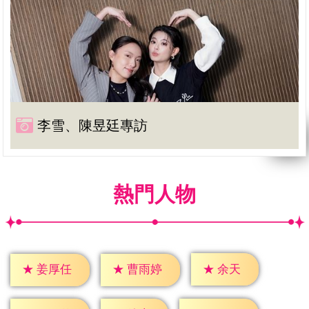
李雪、陳昱廷專訪
熱門人物
★
余天
★
姜厚任
★
曹雨婷