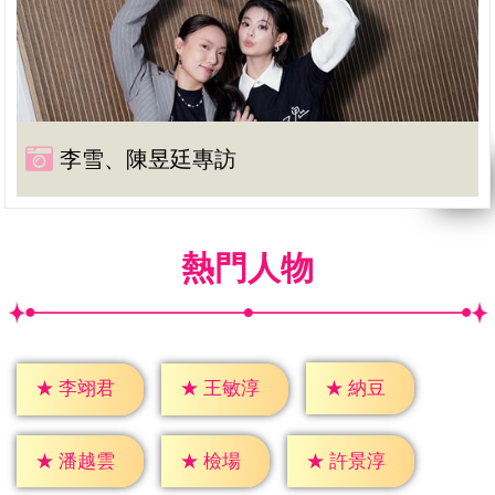
李雪、陳昱廷專訪
熱門人物
★
納豆
★
李翊君
★
王敏淳
★
檢場
★
潘越雲
★
許景淳