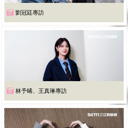
劉冠廷專訪
林予晞、王真琳專訪