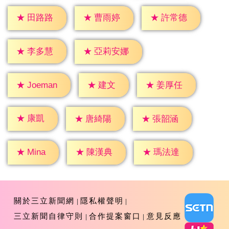
★
田路路
★
曹雨婷
★
許常德
★
李多慧
★
亞莉安娜
★
建文
★
姜厚任
★
Joeman
★
康凱
★
唐綺陽
★
張韶涵
★
Mina
★
陳漢典
★
瑪法達
關於三立新聞網
隱私權聲明
三立新聞自律守則
合作提案窗口
意見反應