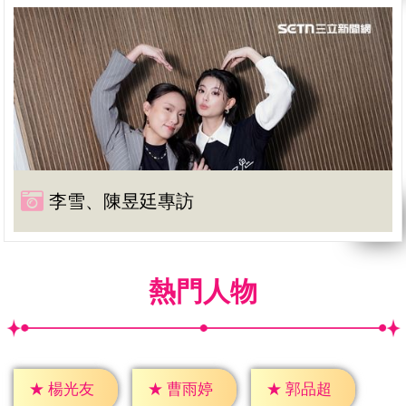
李雪、陳昱廷專訪
熱門人物
★
楊光友
★
曹雨婷
★
郭品超