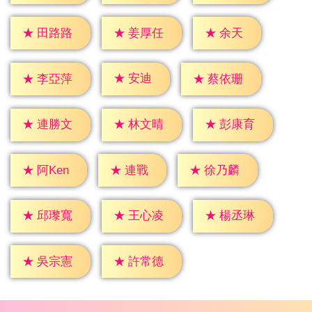
★
余天
★
田路路
★
姜厚任
★
安迪
★
李亞萍
★
蔡依珊
★
連勝文
★
林文晴
★
彭康育
★
連戰
★
阿Ken
★
徐乃麟
★
邱瓈寬
★
王心凌
★
楊丞琳
★
吳宗憲
★
許常德