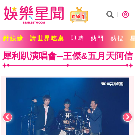
1
針線緣
請世界吃桌
即時
熱門
熱搜
犀利趴演唱會─王傑&五月天阿信