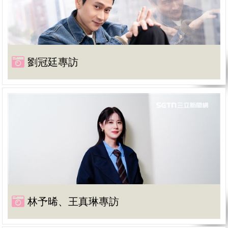
劉冠廷專訪
林予晞、王真琳專訪