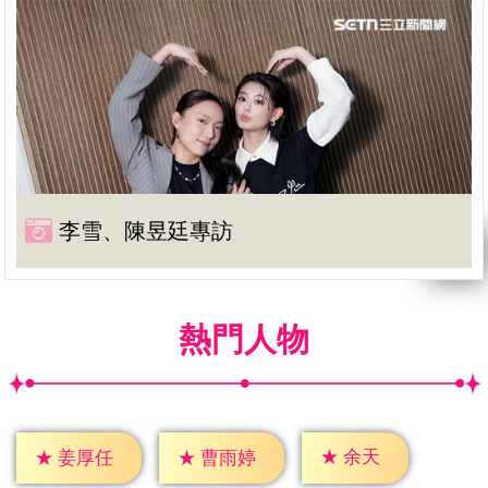
李雪、陳昱廷專訪
熱門人物
★
余天
★
姜厚任
★
曹雨婷