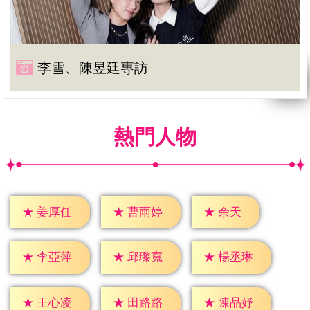
李雪、陳昱廷專訪
熱門人物
★
余天
★
姜厚任
★
曹雨婷
★
李亞萍
★
邱瓈寬
★
楊丞琳
★
王心凌
★
田路路
★
陳品妤