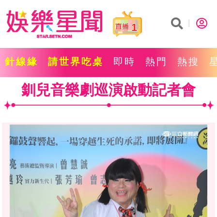
1
針線緣
請世界吃桌
即時
熱門
熱搜
釧兒音樂劇巡演啟動記者會