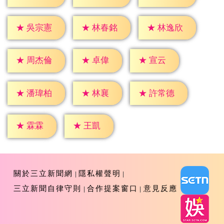
★
吳宗憲
★
林春銘
★
林逸欣
★
卓偉
★
宣云
★
周杰倫
★
林襄
★
潘瑋柏
★
許常德
★
霖霖
★
王凱
關於三立新聞網
隱私權聲明
三立新聞自律守則
合作提案窗口
意見反應