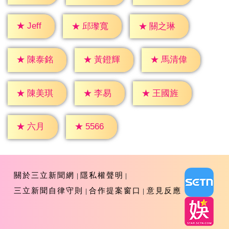
★
Jeff
★
邱瓈寬
★
關之琳
★
陳泰銘
★
黃鐙輝
★
馬清偉
★
李易
★
陳美琪
★
王國旌
★
六月
★
5566
關於三立新聞網
隱私權聲明
三立新聞自律守則
合作提案窗口
意見反應