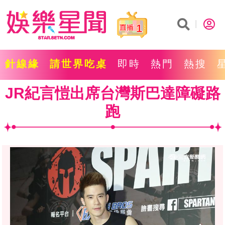
1
針線緣
請世界吃桌
即時
熱門
熱搜
JR紀言愷出席台灣斯巴達障礙路
跑