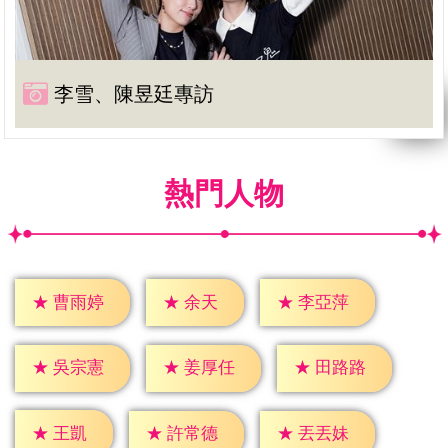
李雪、陳昱廷專訪
熱門人物
★
余天
★
曹雨婷
★
李亞萍
★
吳宗憲
★
姜厚任
★
田路路
★
王凱
★
許常德
★
丟丟妹